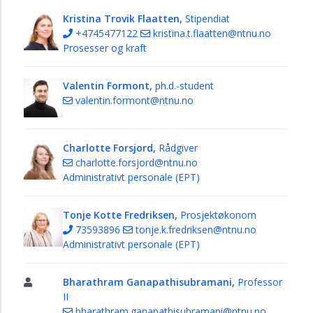
Kristina Trovik Flaatten,
Stipendiat
+4745477122
kristina.t.flaatten@ntnu.no
Prosesser og kraft
Valentin Formont,
ph.d.-student
valentin.formont@ntnu.no
Charlotte Forsjord,
Rådgiver
charlotte.forsjord@ntnu.no
Administrativt personale (EPT)
Tonje Kotte Fredriksen,
Prosjektøkonom
73593896
tonje.k.fredriksen@ntnu.no
Administrativt personale (EPT)
Bharathram Ganapathisubramani,
Professor
II
bharathram.ganapathisubramani@ntnu.no