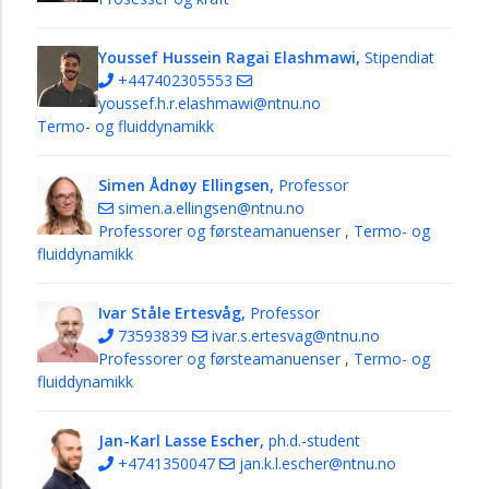
Youssef Hussein Ragai Elashmawi,
Stipendiat
+447402305553
youssef.h.r.elashmawi@ntnu.no
Termo- og fluiddynamikk
Simen Ådnøy Ellingsen,
Professor
simen.a.ellingsen@ntnu.no
Professorer og førsteamanuenser
,
Termo- og
fluiddynamikk
Ivar Ståle Ertesvåg,
Professor
73593839
ivar.s.ertesvag@ntnu.no
Professorer og førsteamanuenser
,
Termo- og
fluiddynamikk
Jan-Karl Lasse Escher,
ph.d.-student
+4741350047
jan.k.l.escher@ntnu.no