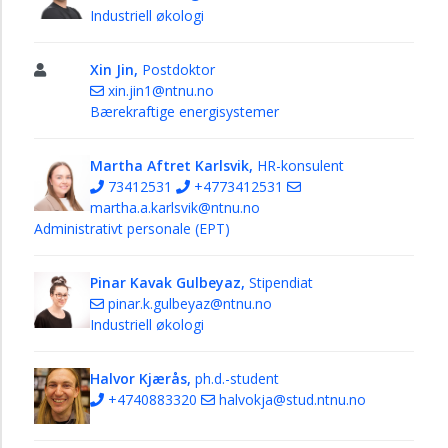
Industriell økologi
Xin Jin,
Postdoktor
xin.jin1@ntnu.no
Bærekraftige energisystemer
Martha Aftret Karlsvik,
HR-konsulent
73412531
+4773412531
martha.a.karlsvik@ntnu.no
Administrativt personale (EPT)
Pinar Kavak Gulbeyaz,
Stipendiat
pinar.k.gulbeyaz@ntnu.no
Industriell økologi
Halvor Kjærås,
ph.d.-student
+4740883320
halvokja@stud.ntnu.no