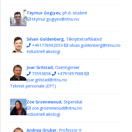
Teymur Gogiyev,
ph.d.-student
teymur.gogiyev@ntnu.no
Silvan Goldenberg,
Tilknyttet/affiliated
+491776992053
silvan.goldenberg@ntnu.no
Industriell økologi
Joar Grilstad,
Overingeniør
73593858
+4791897988
joar.grilstad@ntnu.no
Teknisk personale (EPT)
Zoe Groenewoud,
Stipendiat
zoe.groenewoud@ntnu.no
Industriell økologi
Andrea Gruber,
Professor II