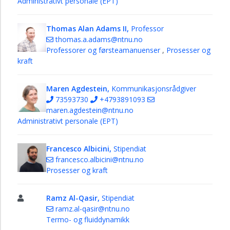
Administrativt personale (EPT)
kraft
Industriell
Thomas Alan Adams II,
Professor
økologi
thomas.a.adams@ntnu.no
Professorer og førsteamanuenser
,
Prosesser og
Termo-
kraft
og
fluiddynamikk
Maren Agdestein,
Kommunikasjonsrådgiver
Teknisk
73593730
+4793891093
personale
maren.agdestein@ntnu.no
Administrasjon
Administrativt personale (EPT)
IT
Francesco Albicini,
Stipendiat
Support
francesco.albicini@ntnu.no
Prosesser og kraft
Ramz Al-Qasir,
Stipendiat
ramz.al-qasir@ntnu.no
Termo- og fluiddynamikk