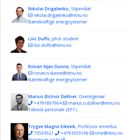
Nikolai Drigalenko,
Stipendiat
nikolai.drigalenko@ntnu.no
Bærekraftige energisystemer
Loïc Duffo,
ph.d.-student
loic.duffo@ntnu.no
Ronan Njøs Dunne,
Stipendiat
ronan.n.dunne@ntnu.no
Bærekraftige energisystemer
Marius Østnor Døllner,
Overingeniør
+4791897964
marius.o.dollner@ntnu.no
Teknisk personale (EPT)
Trygve Magne Eikevik,
Professor emeritus
73593921
+4793059196
tme@ntnu.no
Prosesser og kraft