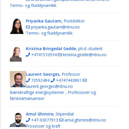
Termo- og fluiddynamikk
Priyanka Gautam,
Postdoktor
priyanka.gautam@ntnu.no
Termo- og fluiddynamikk
Kristina Bringedal Gedde,
ph.d.-student
+4741510934
kristina.gedde@ntnu.no
Laurent Georges,
Professor
73592484
+4747443861
laurent.georges@ntnu.no
Bærekraftige energisystemer
,
Professorer og
førsteamanuenser
Amul Ghimire,
Stipendiat
+47-93077913
amul.ghimire@ntnu.no
Prosesser og kraft