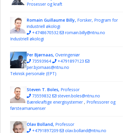
Prosesser og kraft
Romain Guillaume Billy,
Forsker, Program for
industriell økologi
+4748670532
romain.billy@ntnu.no
Industriell økologi
Per Bjørnaas,
Overingeniør
73593964
+4791897123
per.bjornaas@ntnu.no
Teknisk personale (EPT)
Steven T. Boles,
Professor
73559832
steven.boles@ntnu.no
Bærekraftige energisystemer
,
Professorer og
førsteamanuenser
Olav Bolland,
Professor
+4791897209
olav.bolland@ntnu.no