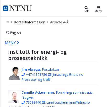
×
Institutt for energi- og prosesstekn
NTNU Hjemmeside
Søk
Meny
Om
Kontaktinformasjon
Ansatte A-Å
oss
Kontaktinformasjon
English
Ansatte
Ansatte - Institutt for energi- og pr
MENY
A-
Å
Institutt for energi- og
prosessteknikk
Ledelse
Professorer
Jim Abregu,
Postdoktor
og
+4741378736
jim.abregu@ntnu.no
førsteamanuenser
Prosesser og kraft
Bærekraftige
energisystemer
Camilla Ackermann,
Forskningsadministrativ
rådgiver
Prosesser
73598940
camilla.ackermann@ntnu.no
og