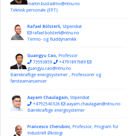
martin.bustadmo@ntnu.no
Teknisk personale (EPT)
Rafael Bölsterli,
Stipendiat
rafael.bolsterli@ntnu.no
Termo- og fluiddynamikk
Guangyu Cao,
Professor
73593859
+4791897689
guangyu.cao@ntnu.no
Bærekraftige energisystemer
,
Professorer og
førsteamanuenser
Aayam Chaulagain,
Stipendiat
+4792540326
aayam.chaulagain@ntnu.no
Bærekraftige energisystemer
Francesco Cherubini,
Professor, Program for
Industriell Økologi