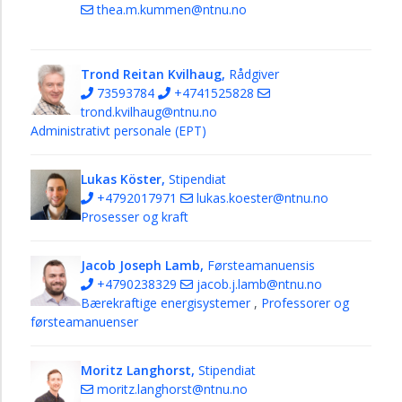
thea.m.kummen@ntnu.no
Trond Reitan Kvilhaug,
Rådgiver
73593784
+4741525828
trond.kvilhaug@ntnu.no
Administrativt personale (EPT)
Lukas Köster,
Stipendiat
+4792017971
lukas.koester@ntnu.no
Prosesser og kraft
Jacob Joseph Lamb,
Førsteamanuensis
+4790238329
jacob.j.lamb@ntnu.no
Bærekraftige energisystemer
,
Professorer og
førsteamanuenser
Moritz Langhorst,
Stipendiat
moritz.langhorst@ntnu.no