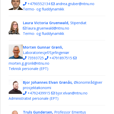
+4790552134
andrea.gruber@ntnu.no
Termo- og fluiddynamikk
Laura Victoria Gruenwald,
Stipendiat
laura.gruenwald@ntnu.no
Termo- og fluiddynamikk
Morten Gunnar Grønli,
Laboratoriesjef/Sjefingeniør
73593725
+4791897515
morten.g.gronli@ntnu.no
Teknisk personale (EPT)
Bjor Johannes Elvan Grønås,
Økonomirådgiver
prosjektøkonomi
+4792439915
bjor.elvan@ntnu.no
Administrativt personale (EPT)
Truls Gundersen,
Professor Emeritus