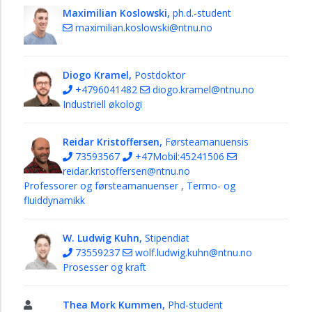
Maximilian Koslowski,
ph.d.-student
maximilian.koslowski@ntnu.no
Diogo Kramel,
Postdoktor
+4796041482
diogo.kramel@ntnu.no
Industriell økologi
Reidar Kristoffersen,
Førsteamanuensis
73593567
+47Mobil:45241506
reidar.kristoffersen@ntnu.no
Professorer og førsteamanuenser
,
Termo- og
fluiddynamikk
W. Ludwig Kuhn,
Stipendiat
73559237
wolf.ludwig.kuhn@ntnu.no
Prosesser og kraft
Thea Mork Kummen,
Phd-student