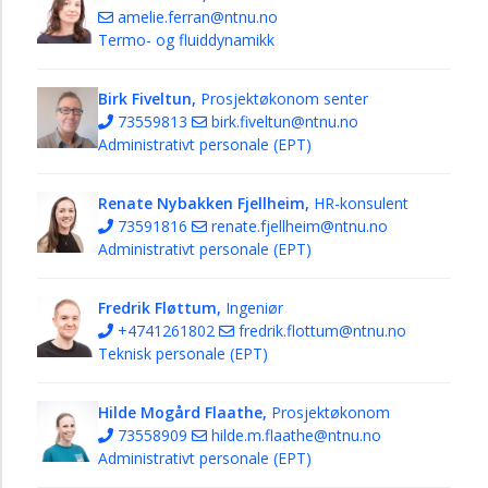
amelie.ferran@ntnu.no
Termo- og fluiddynamikk
Birk Fiveltun,
Prosjektøkonom senter
73559813
birk.fiveltun@ntnu.no
Administrativt personale (EPT)
Renate Nybakken Fjellheim,
HR-konsulent
73591816
renate.fjellheim@ntnu.no
Administrativt personale (EPT)
Fredrik Fløttum,
Ingeniør
+4741261802
fredrik.flottum@ntnu.no
Teknisk personale (EPT)
Hilde Mogård Flaathe,
Prosjektøkonom
73558909
hilde.m.flaathe@ntnu.no
Administrativt personale (EPT)