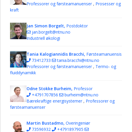
Professorer og førsteamanuenser
,
Prosesser og
kraft
Jan Simon Borgelt,
Postdoktor
jan.borgelt@ntnu.no
Industriell økologi
Tania Kalogiannidis Bracchi,
Førsteamanuensis
73412733
tania.bracchi@ntnu.no
Professorer og førsteamanuenser
,
Termo- og
fluiddynamikk
Odne Stokke Burheim,
Professor
+4791707856
burheim@ntnu.no
Bærekraftige energisystemer
,
Professorer og
førsteamanuenser
Martin Bustadmo,
Overingeniør
73596932
+4791897905