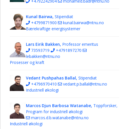
+4792242904
mohamed.badr@ntnu.no
Kunal Bairwa,
Stipendiat
+4799871900
kunal.bairwa@ntnu.no
Bærekraftige energisystemer
Lars Eirik Bakken,
Professor emeritus
73593719
+4791897270
lebakken@ntnu.no
Prosesser og kraft
Vedant Pushpahas Ballal,
Stipendiat
+4796970410
vedant.p.ballal@ntnu.no
Industriell økologi
Marcos Djun Barbosa Watanabe,
Toppforsker,
Program for industriell økologi
marcos.d.b.watanabe@ntnu.no
Industriell økologi