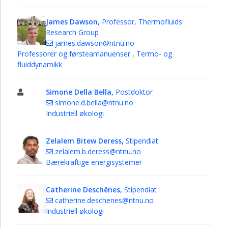
James Dawson,
Professor, Thermofluids
Research Group
james.dawson@ntnu.no
Professorer og førsteamanuenser
,
Termo- og
fluiddynamikk
Simone Della Bella,
Postdoktor
simone.d.bella@ntnu.no
Industriell økologi
Zelalem Bitew Deress,
Stipendiat
zelalem.b.deress@ntnu.no
Bærekraftige energisystemer
Catherine Deschênes,
Stipendiat
catherine.deschenes@ntnu.no
Industriell økologi