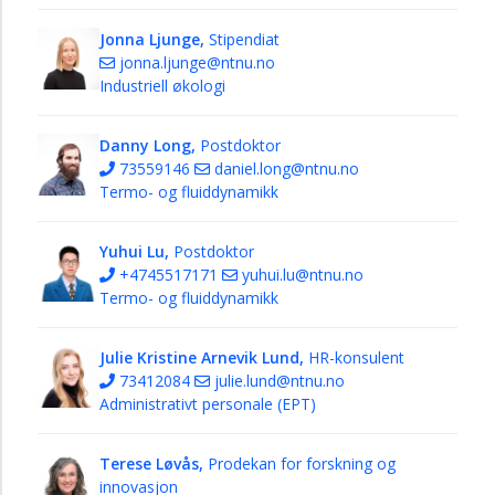
Jonna Ljunge,
Stipendiat
jonna.ljunge@ntnu.no
Industriell økologi
Danny Long,
Postdoktor
73559146
daniel.long@ntnu.no
Termo- og fluiddynamikk
Yuhui Lu,
Postdoktor
+4745517171
yuhui.lu@ntnu.no
Termo- og fluiddynamikk
Julie Kristine Arnevik Lund,
HR-konsulent
73412084
julie.lund@ntnu.no
Administrativt personale (EPT)
Terese Løvås,
Prodekan for forskning og
innovasjon