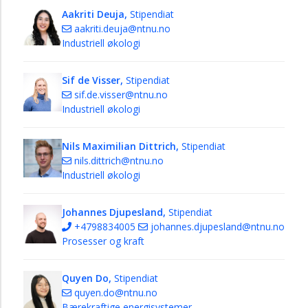
Aakriti Deuja,
Stipendiat
aakriti.deuja@ntnu.no
Industriell økologi
Sif de Visser,
Stipendiat
sif.de.visser@ntnu.no
Industriell økologi
Nils Maximilian Dittrich,
Stipendiat
nils.dittrich@ntnu.no
Industriell økologi
Johannes Djupesland,
Stipendiat
+4798834005
johannes.djupesland@ntnu.no
Prosesser og kraft
Quyen Do,
Stipendiat
quyen.do@ntnu.no
Bærekraftige energisystemer