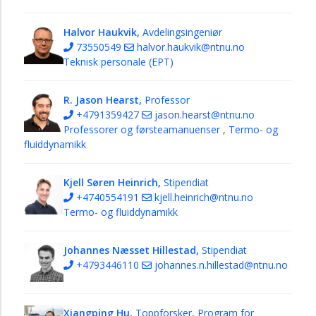
Halvor Haukvik,
Avdelingsingeniør
73550549
halvor.haukvik@ntnu.no
Teknisk personale (EPT)
R. Jason Hearst,
Professor
+4791359427
jason.hearst@ntnu.no
Professorer og førsteamanuenser
,
Termo- og
fluiddynamikk
Kjell Søren Heinrich,
Stipendiat
+4740554191
kjell.heinrich@ntnu.no
Termo- og fluiddynamikk
Johannes Næsset Hillestad,
Stipendiat
+4793446110
johannes.n.hillestad@ntnu.no
Xiangping Hu,
Toppforsker, Program for