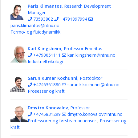
Paris Klimantos,
Research Development
Manager
73593802
+4791897994
paris.klimantos@ntnu.no
Termo- og fluiddynamikk
Karl Klingsheim,
Professor Emeritus
+4790051111
karl.klingsheim@ntnu.no
Industriell økologi
Sarun Kumar Kochunni,
Postdoktor
+4746361880
sarun.k.kochunni@ntnu.no
Prosesser og kraft
Dmytro Konovalov,
Professor
+4745831299
dmytro.konovalov@ntnu.no
Professorer og førsteamanuenser
,
Prosesser og
kraft