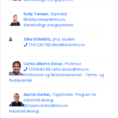
Dolly Tanwar,
Stipendiat
dolly.tanwar@ntnu.no
Bærekraftige energisystemer
Silke DONADIO,
ph.d.-student
73412307
silked@stud.ntnu.no
Carlos Alberto Dorao,
Professor
73598462
carlos.dorao@ntnu.no
Professorer og førsteamanuenser
,
Termo- og
fluiddynamikk
Martin Dorber,
Toppforsker, Program for
industriell økologi
martin.dorber@ntnu.no
Industriell økologi