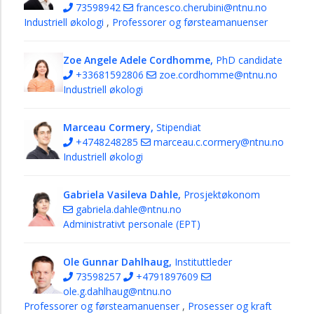
73598942
francesco.cherubini@ntnu.no
Industriell økologi
,
Professorer og førsteamanuenser
Zoe Angele Adele Cordhomme,
PhD candidate
+33681592806
zoe.cordhomme@ntnu.no
Industriell økologi
Marceau Cormery,
Stipendiat
+4748248285
marceau.c.cormery@ntnu.no
Industriell økologi
Gabriela Vasileva Dahle,
Prosjektøkonom
gabriela.dahle@ntnu.no
Administrativt personale (EPT)
Ole Gunnar Dahlhaug,
Instituttleder
73598257
+4791897609
ole.g.dahlhaug@ntnu.no
Professorer og førsteamanuenser
,
Prosesser og kraft