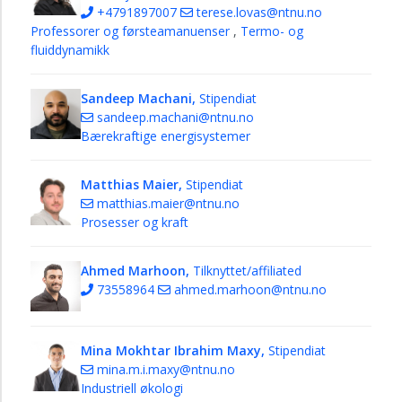
+4791897007
terese.lovas@ntnu.no
Professorer og førsteamanuenser
,
Termo- og
fluiddynamikk
Sandeep Machani,
Stipendiat
sandeep.machani@ntnu.no
Bærekraftige energisystemer
Matthias Maier,
Stipendiat
matthias.maier@ntnu.no
Prosesser og kraft
Ahmed Marhoon,
Tilknyttet/affiliated
73558964
ahmed.marhoon@ntnu.no
Mina Mokhtar Ibrahim Maxy,
Stipendiat
mina.m.i.maxy@ntnu.no
Industriell økologi