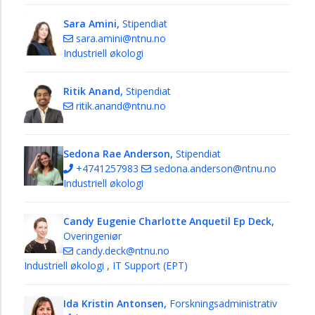
Sara Amini,
Stipendiat
sara.amini@ntnu.no
Industriell økologi
Ritik Anand,
Stipendiat
ritik.anand@ntnu.no
Sedona Rae Anderson,
Stipendiat
+4741257983
sedona.anderson@ntnu.no
Industriell økologi
Candy Eugenie Charlotte Anquetil Ep Deck,
Overingeniør
candy.deck@ntnu.no
Industriell økologi
,
IT Support (EPT)
Ida Kristin Antonsen,
Forskningsadministrativ