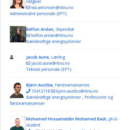
rådgiver
ida.antonsen@ntnu.no
Administrativt personale (EPT)
Belfun Arslan,
Stipendiat
belfun.arslan@ntnu.no
Bærekraftige energisystemer
Jacob Aune,
Lærling
jacob.aune@ntnu.no
Teknisk personale (EPT)
Bjørn Austbø,
Førsteamanuensis
73412718
bjorn.austbo@ntnu.no
Bærekraftige energisystemer
,
Professorer og
førsteamanuenser
Mohamed Hossameldin Mohamed Badr,
ph.d.-
student