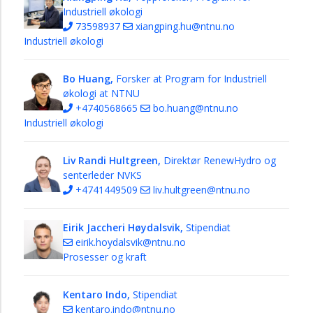
Industriell økologi
73598937
xiangping.hu@ntnu.no
Industriell økologi
Bo Huang,
Forsker at Program for Industriell
økologi at NTNU
+4740568665
bo.huang@ntnu.no
Industriell økologi
Liv Randi Hultgreen,
Direktør RenewHydro og
senterleder NVKS
+4741449509
liv.hultgreen@ntnu.no
Eirik Jaccheri Høydalsvik,
Stipendiat
eirik.hoydalsvik@ntnu.no
Prosesser og kraft
Kentaro Indo,
Stipendiat
kentaro.indo@ntnu.no