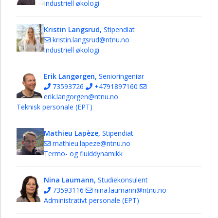
Industriell økologi
Kristin Langsrud,
Stipendiat
kristin.langsrud@ntnu.no
Industriell økologi
Erik Langørgen,
Senioringeniør
73593726
+4791897160
erik.langorgen@ntnu.no
Teknisk personale (EPT)
Mathieu Lapèze,
Stipendiat
mathieu.lapeze@ntnu.no
Termo- og fluiddynamikk
Nina Laumann,
Studiekonsulent
73593116
nina.laumann@ntnu.no
Administrativt personale (EPT)