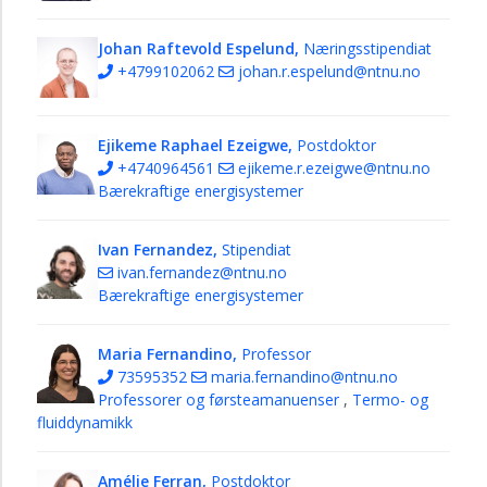
Johan Raftevold Espelund,
Næringsstipendiat
+4799102062
johan.r.espelund@ntnu.no
Ejikeme Raphael Ezeigwe,
Postdoktor
+4740964561
ejikeme.r.ezeigwe@ntnu.no
Bærekraftige energisystemer
Ivan Fernandez,
Stipendiat
ivan.fernandez@ntnu.no
Bærekraftige energisystemer
Maria Fernandino,
Professor
73595352
maria.fernandino@ntnu.no
Professorer og førsteamanuenser
,
Termo- og
fluiddynamikk
Amélie Ferran,
Postdoktor