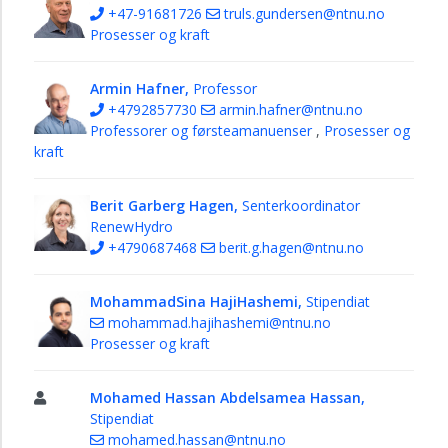
+47-91681726
truls.gundersen@ntnu.no
Prosesser og kraft
Armin Hafner,
Professor
+4792857730
armin.hafner@ntnu.no
Professorer og førsteamanuenser
,
Prosesser og
kraft
Berit Garberg Hagen,
Senterkoordinator
RenewHydro
+4790687468
berit.g.hagen@ntnu.no
MohammadSina HajiHashemi,
Stipendiat
mohammad.hajihashemi@ntnu.no
Prosesser og kraft
Mohamed Hassan Abdelsamea Hassan,
Stipendiat
mohamed.hassan@ntnu.no