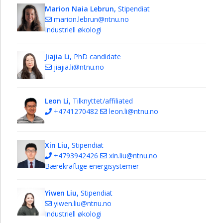
Marion Naia Lebrun,
Stipendiat
marion.lebrun@ntnu.no
Industriell økologi
Jiajia Li,
PhD candidate
jiajia.li@ntnu.no
Leon Li,
Tilknyttet/affiliated
+4741270482
leon.li@ntnu.no
Xin Liu,
Stipendiat
+4793942426
xin.liu@ntnu.no
Bærekraftige energisystemer
Yiwen Liu,
Stipendiat
yiwen.liu@ntnu.no
Industriell økologi