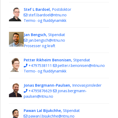
Stef L Bardoel,
Postdoktor
stef.l.bardoel@ntnu.no
Termo- og fluiddynamikk
Jan Bengsch,
Stipendiat
jan.bengsch@ntnu.no
Prosesser og kraft
Petter Rikheim Benonisen,
Stipendiat
+4797538111
petter.r.benonisen@ntnu.no
Termo- og fluiddynamikk
Jonas Bergmann-Paulsen,
Innovasjonsleder
+4795876629
jonas.bergmann-
paulsen@ntnu.no
Pawan Lal Bijukchhe,
Stipendiat
pawan.l.bijukchhe@ntnu.no