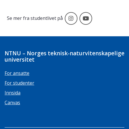
Følg NTNU på Instagr
Følg NTNU stude
Se mer fra studentlivet på
NTNU – Norges teknisk-naturvitenskapelige
universitet
For ansatte
For studenter
Innsida
Canvas