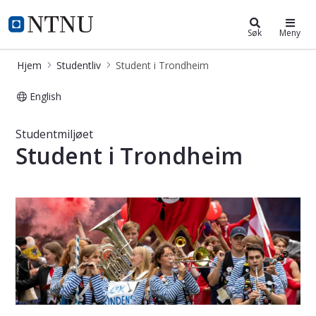
Studentliv
NTNU Hjemmeside
Søk
Meny
Hjem
Studentliv
Student i Trondheim
English
Student i Trondheim
Studentmiljøet
Student i Trondheim