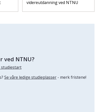
t
videreutdanning ved NTNU
er ved NTNU?
 studiestart
ss?
Se våre ledige studieplasser
- merk fristene!