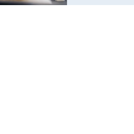
g SINTEF.
Ny Moserforskning: