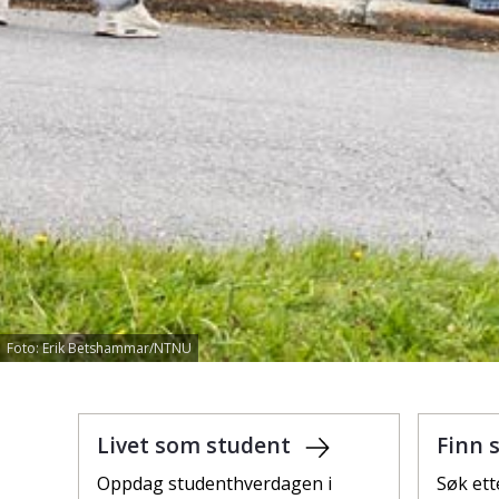
Foto: Erik Betshammar/NTNU
Livet som student
Finn 
Oppdag studenthverdagen i
Søk ett