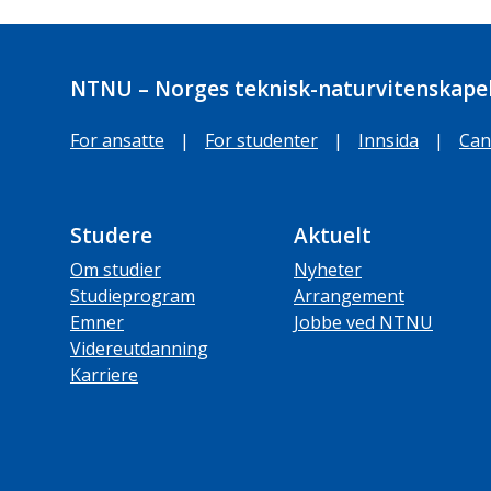
NTNU – Norges teknisk-naturvitenskapel
For ansatte
|
For studenter
|
Innsida
|
Can
Studere
Aktuelt
Om studier
Nyheter
Studieprogram
Arrangement
Emner
Jobbe ved NTNU
Videreutdanning
Karriere