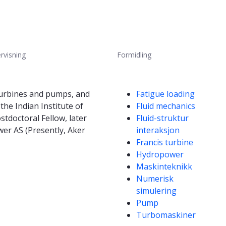
rvisning
Formidling
Kompetanseord
 turbines and pumps, and
Fatigue loading
he Indian Institute of
Fluid mechanics
tdoctoral Fellow, later
Fluid-struktur
wer AS (Presently, Aker
interaksjon
Francis turbine
Hydropower
Maskinteknikk
Numerisk
simulering
Pump
Turbomaskiner