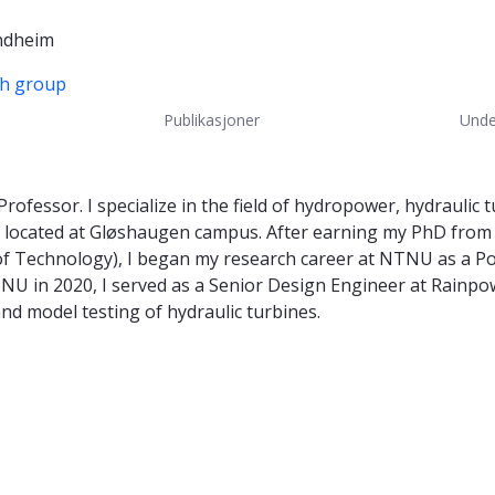
ndheim
ch group
Publikasjoner
Unde
rofessor. I specialize in the field of hydropower, hydraulic
located at Gløshaugen campus. After earning my PhD from t
of Technology), I began my research career at NTNU as a Pos
NU in 2020, I served as a Senior Design Engineer at Rainpo
nd model testing of hydraulic turbines.