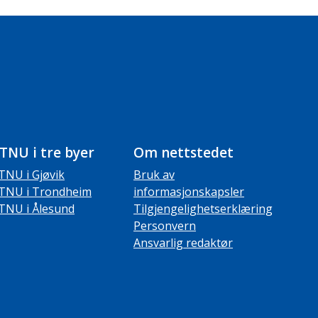
TNU i tre byer
Om nettstedet
TNU i Gjøvik
Bruk av
TNU i Trondheim
informasjonskapsler
TNU i Ålesund
Tilgjengelighetserklæring
Personvern
Ansvarlig redaktør