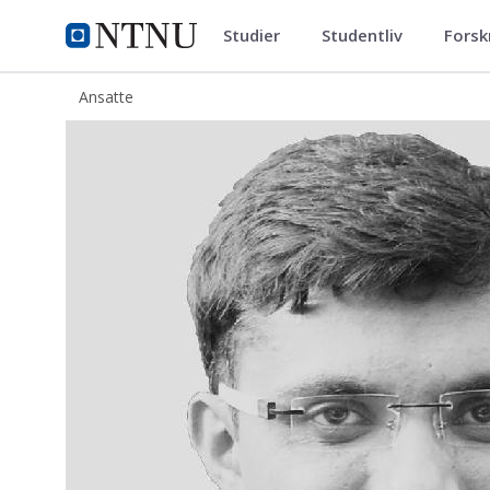
Studier
Studentliv
Forsk
ntnu.no
NTNU Hjemmeside
Ansatte
Chirag Trivedi