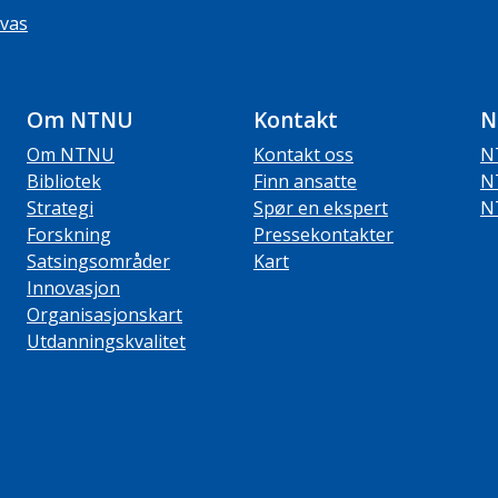
vas
Om NTNU
Kontakt
N
Om NTNU
Kontakt oss
N
Bibliotek
Finn ansatte
N
Strategi
Spør en ekspert
N
Forskning
Pressekontakter
Satsingsområder
Kart
Innovasjon
Organisasjonskart
Utdanningskvalitet
ube