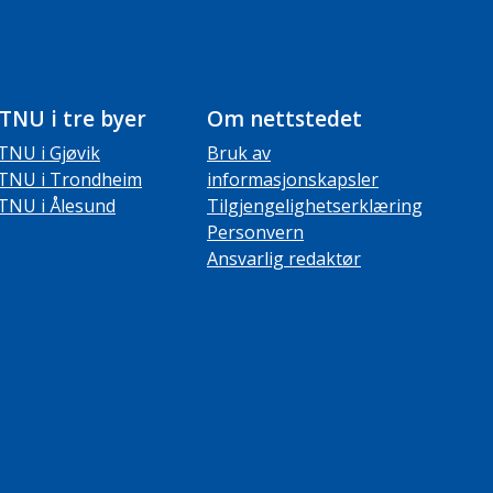
TNU i tre byer
Om nettstedet
TNU i Gjøvik
Bruk av
TNU i Trondheim
informasjonskapsler
TNU i Ålesund
Tilgjengelighetserklæring
Personvern
Ansvarlig redaktør