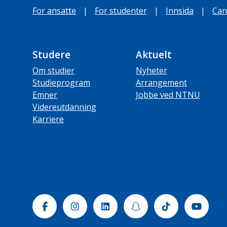
For ansatte
|
For studenter
|
Innsida
|
Can
Studere
Aktuelt
Om studier
Nyheter
Studieprogram
Arrangement
Emner
Jobbe ved NTNU
Videreutdanning
Karriere
Facebook
Instagram
Linkedin
Snapchat
Tiktok
Yout