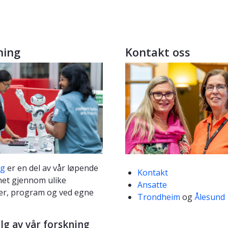
ning
Kontakt oss
ng
er en del av vår løpende
Kontakt
et gjennom ulike
Ansatte
er, program og ved egne
Trondheim
og
Ålesund
lg av vår forskning