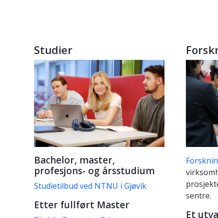
Studier
Forsk
Bachelor, master,
Forskni
profesjons- og årsstudium
virksomh
prosjekt
Studietilbud ved NTNU i Gjøvik
sentre.
Etter fullført Master
Et utva