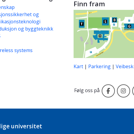
Finn fram
enskap
jonssikkerhet og
kasjonsteknologi
duksjon og byggteknikk
S
reless systems
Kart
|
Parkering
|
Veibesk
Faceboo
I
Følg oss på
ige universitet