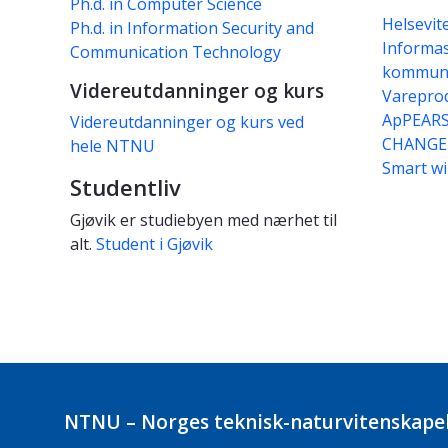
Ph.d. in Computer Science
Helsevit
Ph.d. in Information Security and
Informas
Communication Technology
kommuni
Videreutdanninger og kurs
Varepro
ApPEAR
Videreutdanninger og kurs ved
CHANGE
hele NTNU
Smart wi
Studentliv
Gjøvik er studiebyen med nærhet til
alt.
Student i Gjøvik
NTNU – Norges teknisk-naturvitenskapel