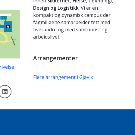
innen
Sikkerhet, Helse, Teknologi,
Design og Logistikk
. Vi er en
kompakt og dynamisk campus der
fagmiljøene samarbeider tett med
hverandre og med samfunns- og
arbeidslivet.
Arrangementer
rivelse
Flere arrangement i Gjøvik
k
nstagram
LinkedIn