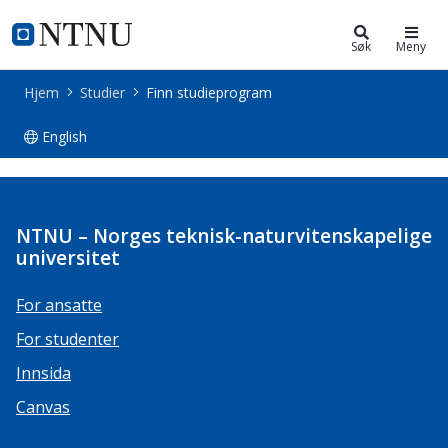
Studier
NTNU Hjemmeside
Søk
Meny
Hjem
Studier
Finn studieprogram
English
Studieprogrammer
NTNU – Norges teknisk-naturvitenskapelige
universitet
For ansatte
For studenter
Innsida
Canvas