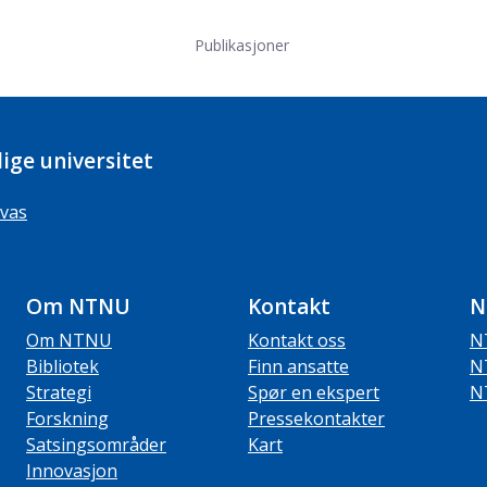
Publikasjoner
ige universitet
vas
Om NTNU
Kontakt
N
Om NTNU
Kontakt oss
N
Bibliotek
Finn ansatte
N
Strategi
Spør en ekspert
N
Forskning
Pressekontakter
Satsingsområder
Kart
Innovasjon