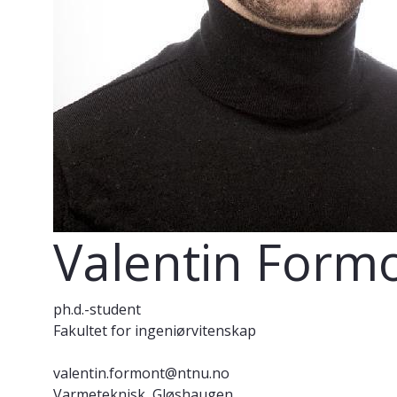
Valentin Form
ph.d.-student
Fakultet for ingeniørvitenskap
valentin.formont@ntnu.no
Varmeteknisk, Gløshaugen