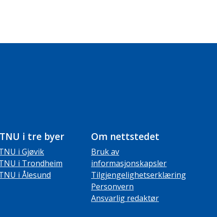
TNU i tre byer
Om nettstedet
TNU i Gjøvik
Bruk av
TNU i Trondheim
informasjonskapsler
TNU i Ålesund
Tilgjengelighetserklæring
Personvern
Ansvarlig redaktør