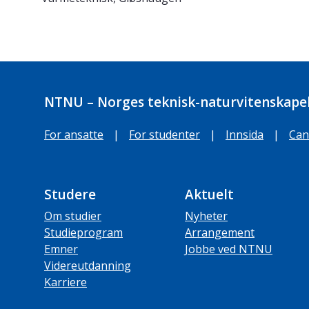
NTNU – Norges teknisk-naturvitenskapel
For ansatte
|
For studenter
|
Innsida
|
Can
Studere
Aktuelt
Om studier
Nyheter
Studieprogram
Arrangement
Emner
Jobbe ved NTNU
Videreutdanning
Karriere