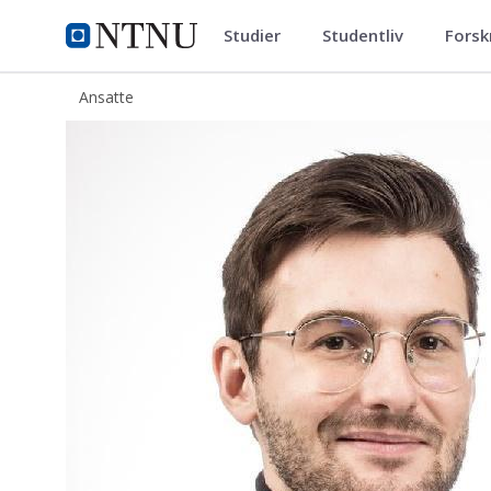
Studier
Studentliv
Forsk
ntnu.no
NTNU Hjemmeside
Ansatte
Valentin Formont