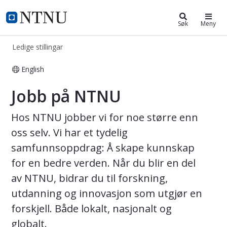
ntnu.no
NTNU Hjemmeside
Søk
Meny
Ledige stillingar
English
Ledige stillinger - Alle
Jobb på NTNU
Hos NTNU jobber vi for noe større enn
oss selv. Vi har et tydelig
samfunnsoppdrag: Å skape kunnskap
for en bedre verden. Når du blir en del
av NTNU, bidrar du til forskning,
utdanning og innovasjon som utgjør en
forskjell. Både lokalt, nasjonalt og
globalt.