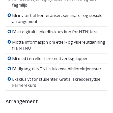
fagmiljø
Bli invitert til konferanser, seminarer og so
Bli invitert til konferanser, seminarer og sosiale
arrangement
Få et digitalt LinkedIn-kurs kun for NTNUere
Få et digitalt LinkedIn-kurs kun for NTNUere
Motta informasjon om etter- og videreutda
Motta informasjon om etter- og videreutdanning
fra NTNU
Bli med i en eller flere nettverksgrupper
Bli med i en eller flere nettverksgrupper
Få tilgang til NTNUs lukkede bibliotektjenes
Få tilgang til NTNUs lukkede bibliotektjenester
Eksklusivt for studenter: Gratis, skreddersyd
Eksklusivt for studenter: Gratis, skreddersydde
karrierekurs
Arrangement