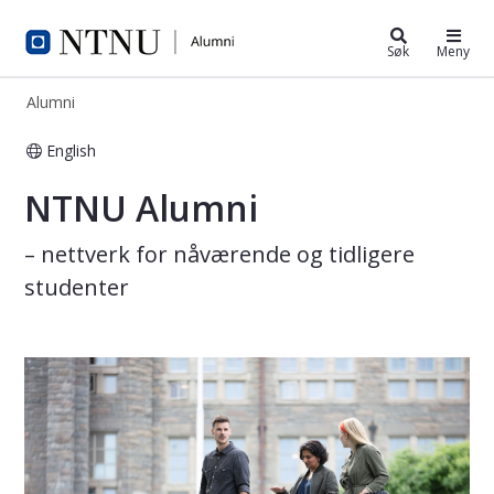
Alumni
Søk
Meny
Alumni
English
NTNU Alumni – Nettverk for tidlige
NTNU Alumni
– nettverk for nåværende og tidligere
studenter