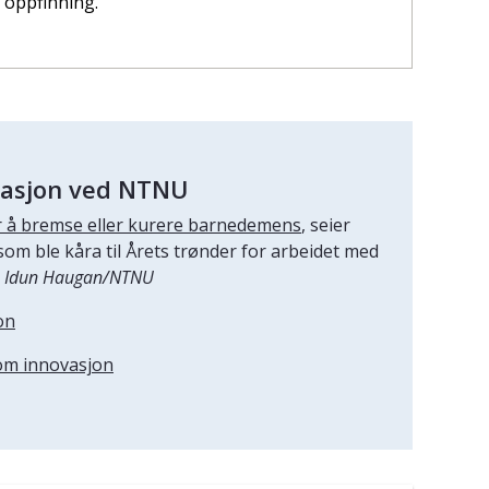
oppfinning.
vasjon ved NTNU
 for å bremse eller kurere barnedemens
, seier
om ble kåra til Årets trønder for arbeidet med
: Idun Haugan/NTNU
on
om innovasjon