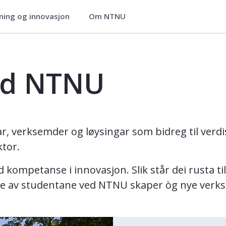
ning og innovasjon
Om NTNU
g
ed NTNU
 verksemder og løysingar som bidreg til verdis
ktor.
ompetanse i innovasjon. Slik står dei rusta til
nge av studentane ved NTNU skaper òg nye verk