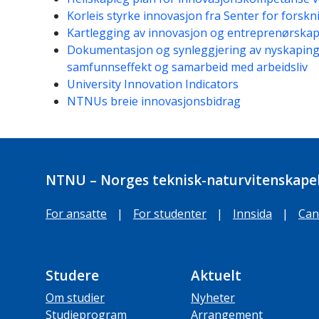
Korleis styrke innovasjon fra Senter for forskn
Kartlegging av innovasjon og entreprenørska
Dokumentasjon og synleggjering av nyskapin
samfunnseffekt og samarbeid med arbeidsliv
University Innovation Indicators
NTNUs breie innovasjonsbidrag
NTNU – Norges teknisk-naturvitenskapel
For ansatte
|
For studenter
|
Innsida
|
Can
Studere
Aktuelt
Om studier
Nyheter
Studieprogram
Arrangement