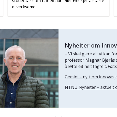
studentar som har ein idé eller ønskjer å starte
ei verksemd.
Nyheiter om inno
– Vi skal gjere alt vi kan
professor Magnar Bjørås s
å løfte eit helt fagfelt.
Foto
Gemini – nytt om innovasj
NTNU Nyheiter – aktuelt 