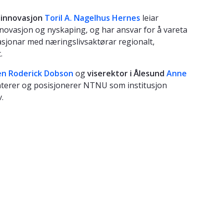
g innovasjon
Toril A. Nagelhus Hernes
leiar
ovasjon og nyskaping, og har ansvar for å vareta
asjonar med næringslivsaktørar regionalt,
.
n Roderick Dobson
og
viserektor i Ålesund
Anne
terer og posisjonerer NTNU som institusjon
.