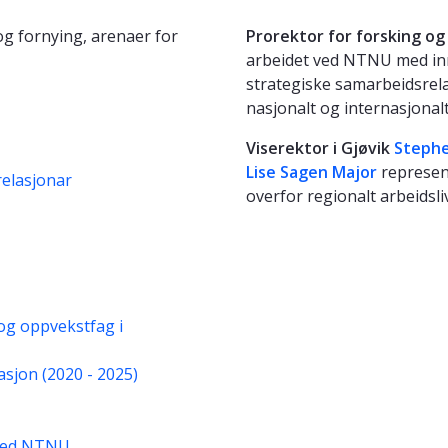
g fornying, arenaer for
Prorektor for forsking o
arbeidet ved NTNU med inn
strategiske samarbeidsrel
nasjonalt og internasjonalt
Viserektor i Gjøvik
Stephe
Lise Sagen Major
represen
relasjonar
overfor regionalt arbeidsliv
og oppvekstfag i
sjon (2020 - 2025)
 ved NTNU