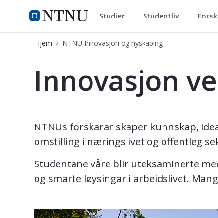
Studier
Studentliv
Forsk
NTNU Innovasjon og nyskapin
NTNU Hjemmeside
Hjem
NTNU Innovasjon og nyskaping
Innovasjon og nyskaping
Innovasjon v
NTNUs forskarar skaper kunnskap, idear,
omstilling i næringslivet og offentleg se
Studentane våre blir uteksaminerte med k
og smarte løysingar i arbeidslivet. Ma