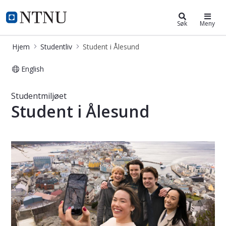
Studentliv
NTNU Hjemmeside
Søk
Meny
Hjem
Studentliv
Student i Ålesund
English
Student i Ålesund
Studentmiljøet
Student i Ålesund