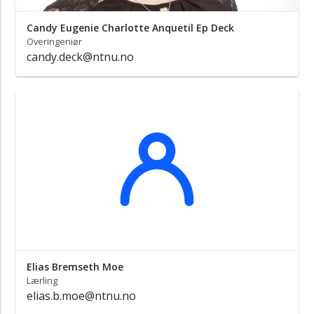
kraft
Candy Eugenie Charlotte Anquetil Ep Deck
Industriell
Overingeniør
økologi
candy.deck@ntnu.no
Termo-
og
fluiddynamikk
Teknisk
personale
Administrasjon
IT
Support
Elias Bremseth Moe
Lærling
elias.b.moe@ntnu.no