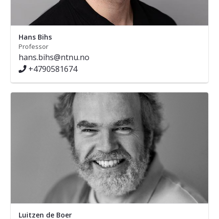
Hans Bihs
Professor
hans.bihs@ntnu.no
+4790581674
Luitzen de Boer