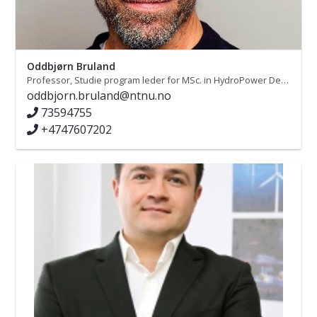
Oddbjørn Bruland
Professor, Studie program leder for MSc. in HydroPower Development
oddbjorn.bruland@ntnu.no
73594755
+4747607202