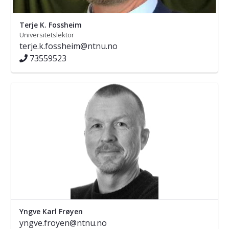
Terje K. Fossheim
Universitetslektor
terje.k.fossheim@ntnu.no
73559523
Yngve Karl Frøyen
yngve.froyen@ntnu.no