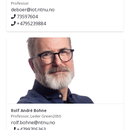
Professor
deboer@iot.ntnu.no
73597604
+4795239884
Rolf André Bohne
Professor, Leder Green2050
rolf.bohne@ntnu.no
+4799705363