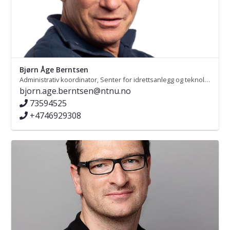
Bjørn Åge Berntsen
Administrativ koordinator, Senter for idrettsanlegg og teknologi
bjorn.age.berntsen@ntnu.no
73594525
+4746929308