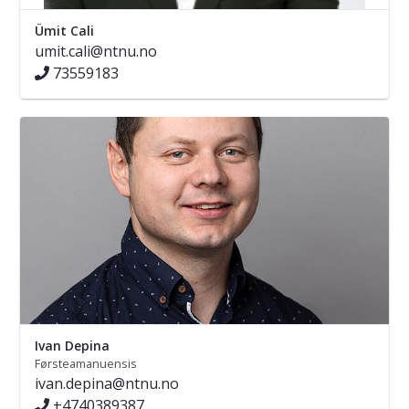
Ümit Cali
umit.cali@ntnu.no
73559183
Ivan Depina
Førsteamanuensis
ivan.depina@ntnu.no
+4740389387