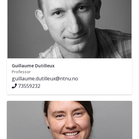
Guillaume Dutilleux
Professor
guillaume.dutilleux@ntnu.no
73559232