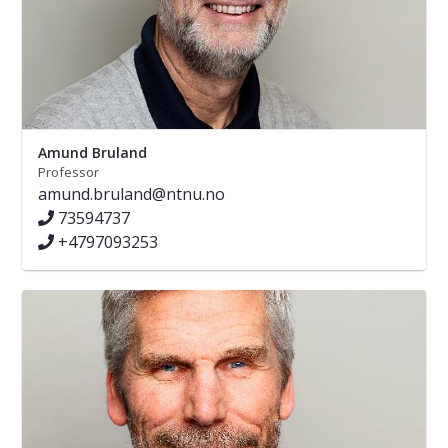
Amund Bruland
Professor
amund.bruland@ntnu.no
73594737
+4797093253