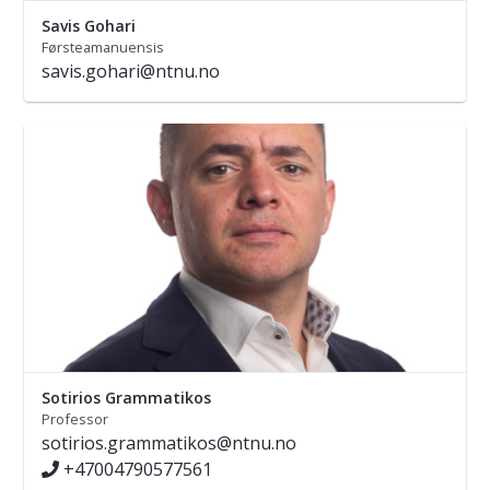
Savis Gohari
Førsteamanuensis
savis.gohari@ntnu.no
Sotirios Grammatikos
Professor
sotirios.grammatikos@ntnu.no
+47004790577561