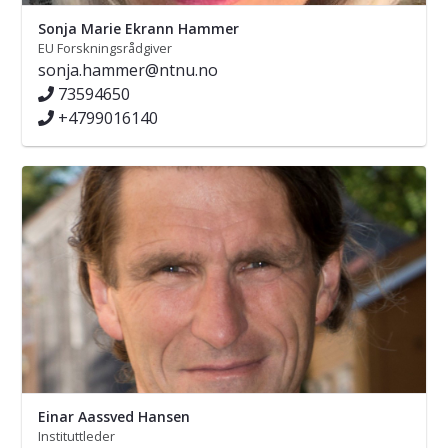
Sonja Marie Ekrann Hammer
EU Forskningsrådgiver
sonja.hammer@ntnu.no
73594650
+4799016140
Einar Aassved Hansen
Instituttleder