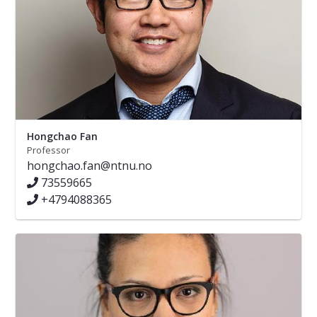
Hongchao Fan
Professor
hongchao.fan@ntnu.no
73559665
+4794088365