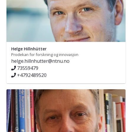
Helge Hillnhütter
Prodekan for forskning og innovasjon
helge.hillnhutter@ntnu.no
73559479
+4792489520