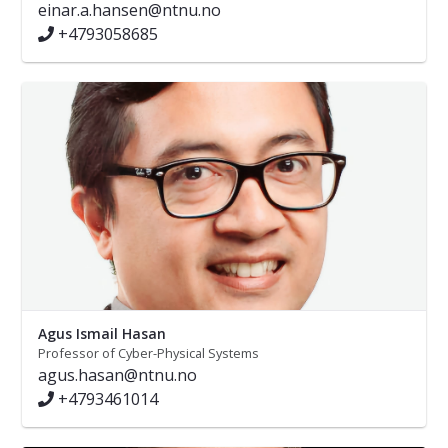
einar.a.hansen@ntnu.no
+4793058685
Agus Ismail Hasan
Professor of Cyber-Physical Systems
agus.hasan@ntnu.no
+4793461014