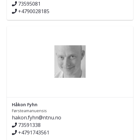
73595081
+4790028185
Håkon Fyhn
Førsteamanuensis
hakon.fyhn@ntnu.no
73591338
+4791743561