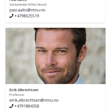
Senterleder NTNU Wood
pasi.aalto@ntnu.no
+4798025519
Eirik Albrechtsen
Professor
eirik.albrechtsen@ntnu.no
+4791884358