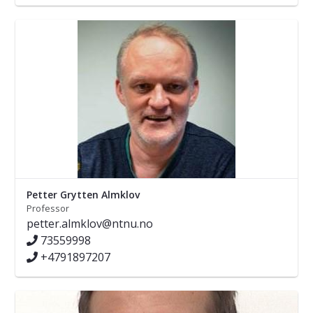
Petter Grytten Almklov
Professor
petter.almklov@ntnu.no
73559998
+4791897207