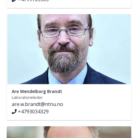
Are Wendelborg Brandt
Laboratorieleder
are.w.brandt@ntnu.no
+4793034329