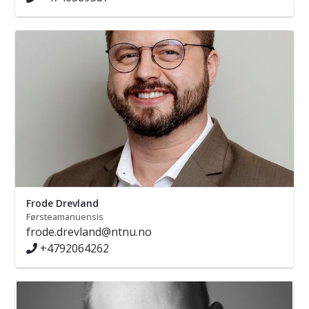
Frode Drevland
Førsteamanuensis
frode.drevland@ntnu.no
+4792064262