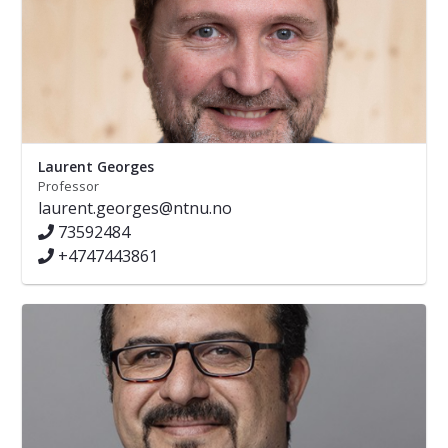
Laurent Georges
Professor
laurent.georges@ntnu.no
73592484
+4747443861