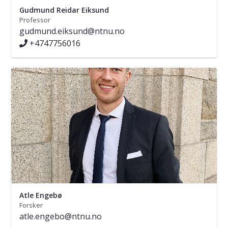
Gudmund Reidar Eiksund
Professor
gudmund.eiksund@ntnu.no
+4747756016
Atle Engebø
Forsker
atle.engebo@ntnu.no