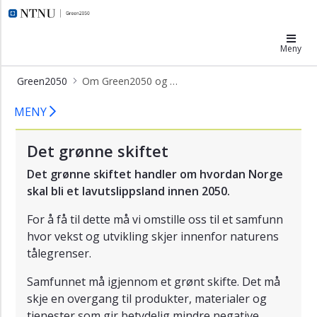
×
Green2050
Meny
Senterledelse
Styre
Green2050
Om Green2050 og kontakt
og
Om oss - Green2025 - Senter for grøn
råd
MENY
Forskere
og
Det grønne skiftet
eksperter
Det grønne skiftet handler om hvordan Norge
Studenter,
skal bli et lavutslippsland innen 2050.
PhDs
og
For å få til dette må vi omstille oss til et samfunn
Postdocs
hvor vekst og utvikling skjer innenfor naturens
Kontakt
tålegrenser.
oss
Samfunnet må igjennom et grønt skifte. Det må
skje en overgang til produkter, materialer og
tjenester som gir betydelig mindre negative