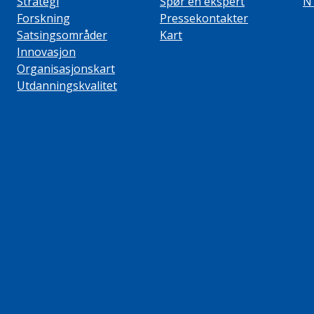
Strategi
Spør en ekspert
N
Forskning
Pressekontakter
Satsingsområder
Kart
Innovasjon
Organisasjonskart
Utdanningskvalitet
ube