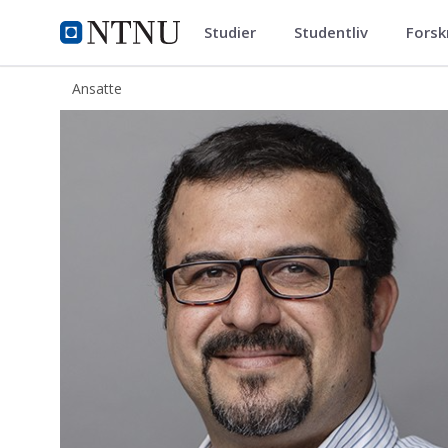
Studier
Studentliv
Forsk
ntnu.no
NTNU Hjemmeside
Ansatte
Seyed Ali Ghoreishian Amiri