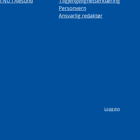
TNU i Ålesund
Tilgjengelighetserklæring
Personvern
Ansvarlig redaktør
Logg inn