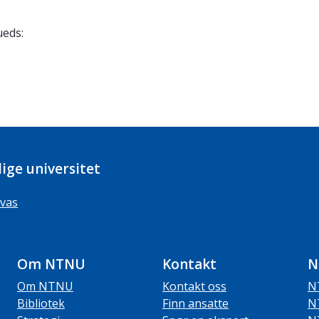
ueds:
ige universitet
vas
Om NTNU
Kontakt
N
Om NTNU
Kontakt oss
N
Bibliotek
Finn ansatte
N