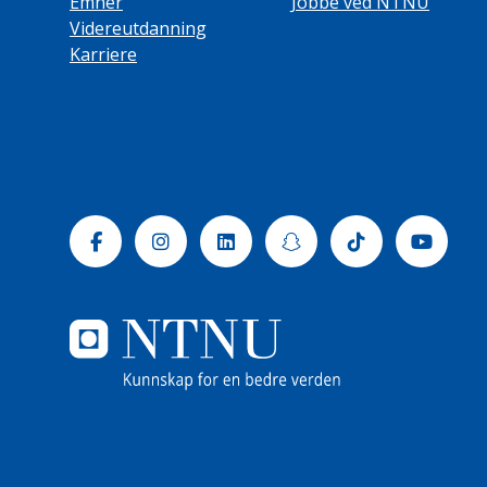
Emner
Jobbe ved NTNU
Videreutdanning
Karriere
Facebook
Instagram
Linkedin
Snapchat
Tiktok
Yout