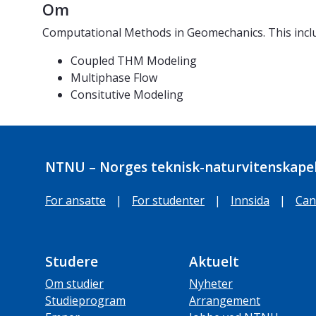
Om
Computational Methods in Geomechanics. This incl
Coupled THM Modeling
Multiphase Flow
Consitutive Modeling
NTNU – Norges teknisk-naturvitenskapel
For ansatte
|
For studenter
|
Innsida
|
Can
Studere
Aktuelt
Om studier
Nyheter
Studieprogram
Arrangement