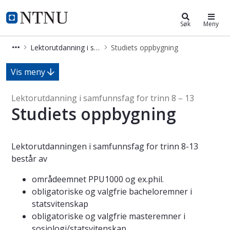
Lektorutdanning i samfunnsfag for 
NTNU Hjemmeside
Søk
Meny
Lektorutdanning i samfunnsfag for trinn 8 – 13
Studiets oppbygning
Studiets oppbygning - Lektorutdanni
Vis meny
Lektorutdanning i samfunnsfag for trinn 8 – 13
Studiets oppbygning
Lektorutdanningen i samfunnsfag for trinn 8-13
består av
områdeemnet PPU1000 og ex.phil.
obligatoriske og valgfrie bacheloremner i
statsvitenskap
obligatoriske og valgfrie masteremner i
sosiologi/statsvitenskap