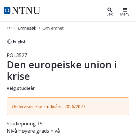
Studier
NTNU Hjemmeside
Søk
Meny
Emnesøk
Om emnet
English
Emne - Den europeiske union i krise
POL3527
Den europeiske union i
krise
Velg studieår
Undervises ikke studieåret 2026/2027
Studiepoeng
15
Nivå
Høyere grads nivå