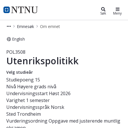
Studier
NTNU Hjemmeside
Søk
Meny
Emnesøk
Om emnet
English
Emne - Utenrikspolitikk - POL3508
POL3508
Utenrikspolitikk
Velg studieår
Studiepoeng
15
Nivå
Høyere grads nivå
Undervisningsstart
Høst 2026
Varighet
1 semester
Undervisningsspråk
Norsk
Sted
Trondheim
Vurderingsordning
Oppgave med justerende muntlig
eksamen