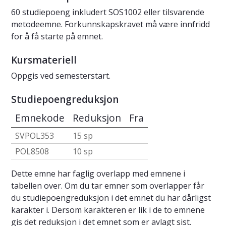
60 studiepoeng inkludert SOS1002 eller tilsvarende
metodeemne. Forkunnskapskravet må være innfridd
for å få starte på emnet.
Kursmateriell
Oppgis ved semesterstart.
Studiepoengreduksjon
Emnekode
Reduksjon
Fra
SVPOL353
15 sp
POL8508
10 sp
Dette emne har faglig overlapp med emnene i
tabellen over. Om du tar emner som overlapper får
du studiepoengreduksjon i det emnet du har dårligst
karakter i. Dersom karakteren er lik i de to emnene
gis det reduksjon i det emnet som er avlagt sist.