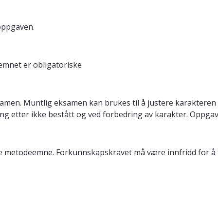
oppgaven.
emnet er obligatoriske
n. Muntlig eksamen kan brukes til å justere karakteren med
ring etter ikke bestått og ved forbedring av karakter. Oppg
de metodeemne. Forkunnskapskravet må være innfridd for å 