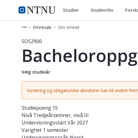
Studier
Studentliv
Forsk
Studier
NTNU Hjemmeside
Emnesøk
Om emnet
Emne - Bacheloroppgave i sosiologi 
SOS2900
Bacheloroppga
Velg studieår
Vurdering og obligatoriske aktiviteter kan bli endret frem
Studiepoeng
15
Nivå
Tredjeårsemner, nivå III
Undervisningsstart
Vår 2027
Varighet
1 semester
Undervisningsspråk
Norsk