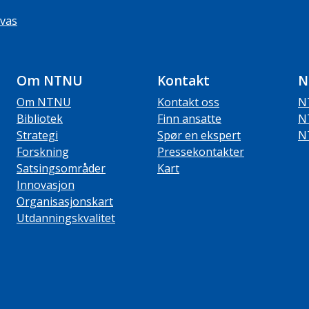
vas
Om NTNU
Kontakt
N
Om NTNU
Kontakt oss
N
Bibliotek
Finn ansatte
N
Strategi
Spør en ekspert
N
Forskning
Pressekontakter
Satsingsområder
Kart
Innovasjon
Organisasjonskart
Utdanningskvalitet
ube