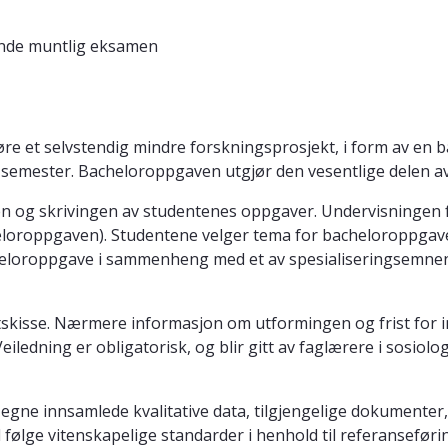
nde muntlig eksamen
re et selvstendig mindre forskningsprosjekt, i form av en 
tt semester. Bacheloroppgaven utgjør den vesentlige delen 
n og skrivingen av studentenes oppgaver. Undervisningen f
heloroppgaven). Studentene velger tema for bacheloroppgaven
cheloroppgave i sammenheng med et av spesialiseringsemn
ktskisse. Nærmere informasjon om utformingen og frist for in
ledning er obligatorisk, og blir gitt av faglærere i sosiolog
gne innsamlede kvalitative data, tilgjengelige dokumenter, 
 følge vitenskapelige standarder i henhold til referansefør