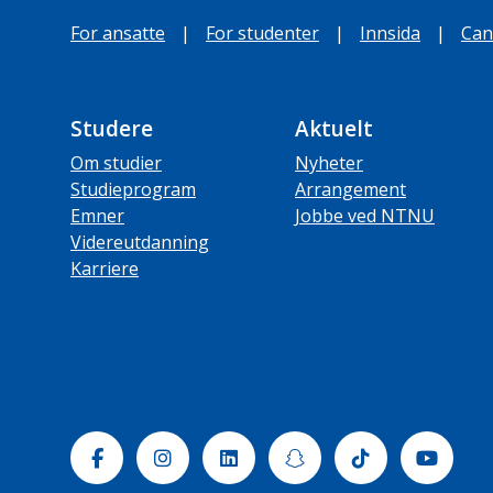
For ansatte
|
For studenter
|
Innsida
|
Can
Studere
Aktuelt
Om studier
Nyheter
Studieprogram
Arrangement
Emner
Jobbe ved NTNU
Videreutdanning
Karriere
Facebook
Instagram
Linkedin
Snapchat
Tiktok
Yout