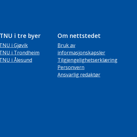
TNU i tre byer
Om nettstedet
TNU i Gjøvik
Bruk av
TNU i Trondheim
informasjonskapsler
TNU i Ålesund
Tilgjengelighetserklæring
Personvern
Ansvarlig redaktør