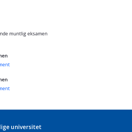
ende muntlig eksamen
men
ment
men
ment
ige universitet