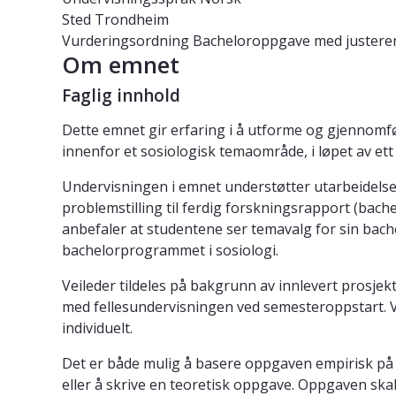
Sted
Trondheim
Vurderingsordning
Bacheloroppgave med justere
Om emnet
Faglig innhold
Dette emnet gir erfaring i å utforme og gjennomfø
innenfor et sosiologisk temaområde, i løpet av e
Undervisningen i emnet understøtter utarbeidelse
problemstilling til ferdig forskningsrapport (bac
anbefaler at studentene ser temavalg for sin ba
bachelorprogrammet i sosiologi.
Veileder tildeles på bakgrunn av innlevert prosje
med fellesundervisningen ved semesteroppstart. Vei
individuelt.
Det er både mulig å basere oppgaven empirisk på e
eller å skrive en teoretisk oppgave. Oppgaven skal