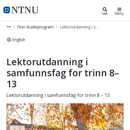
Lektorutdanning i samfunnsfag for 
NTNU Hjemmeside
Søk
Meny
Finn studieprogram
Lektorutdanning i samfunnsfag for trinn 8 – 13
English
Lektorutdanning i samfunnsfag for t
Lektorutdanning i
samfunnsfag for trinn 8–
13
Lektorutdanning i samfunnsfag for trinn 8 – 13