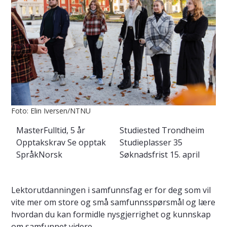
Foto: Elin Iversen/NTNU
Master
Fulltid, 5 år
Studiested
Trondheim
Opptakskrav
Se opptak
Studieplasser
35
Språk
Norsk
Søknadsfrist
15. april
Lektorutdanningen i samfunnsfag er for deg som vil
vite mer om store og små samfunnsspørsmål og lære
hvordan du kan formidle nysgjerrighet og kunnskap
om samfunnet videre.