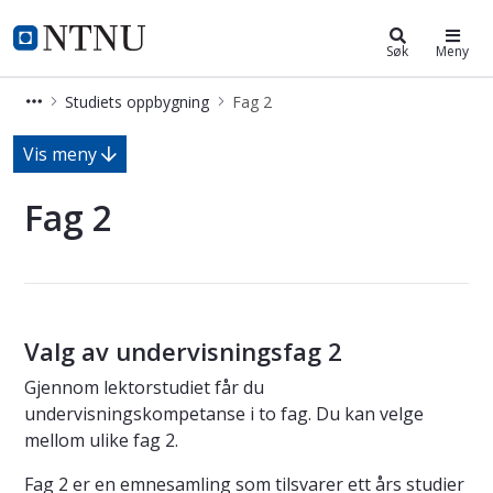
Lektorutdanning i samfunnsfag for 
NTNU Hjemmeside
Søk
Meny
Studiets oppbygning
Fag 2
Fag 2 – lektorutdanning i samfunns
Vis meny
Fag 2
Valg av undervisningsfag 2
Gjennom lektorstudiet får du
undervisningskompetanse i to fag. Du kan velge
mellom ulike fag 2.
Fag 2 er en emnesamling som tilsvarer ett års studier