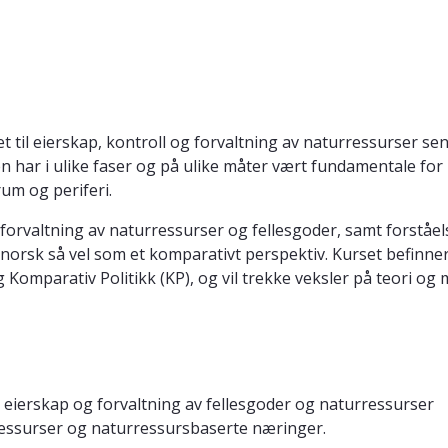
t til eierskap, kontroll og forvaltning av naturressurser se
en har i ulike faser og på ulike måter vært fundamentale fo
um og periferi.
orvaltning av naturressurser og fellesgoder, samt forståels
i norsk så vel som et komparativt perspektiv. Kurset befinner
 Komparativ Politikk (KP), og vil trekke veksler på teori og
, eierskap og forvaltning av fellesgoder og naturressurser
rressurser og naturressursbaserte næringer.