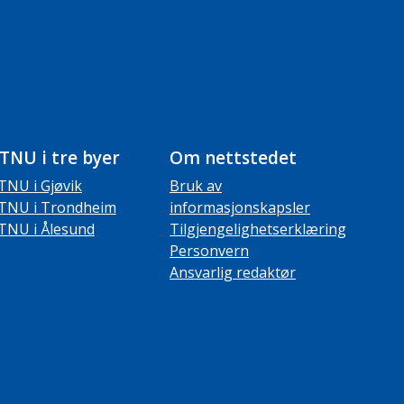
TNU i tre byer
Om nettstedet
TNU i Gjøvik
Bruk av
TNU i Trondheim
informasjonskapsler
TNU i Ålesund
Tilgjengelighetserklæring
Personvern
Ansvarlig redaktør