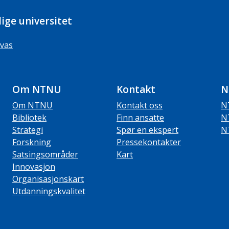
ige universitet
vas
Om NTNU
Kontakt
N
Om NTNU
Kontakt oss
N
Bibliotek
Finn ansatte
N
Strategi
Spør en ekspert
N
Forskning
Pressekontakter
Satsingsområder
Kart
Innovasjon
Organisasjonskart
Utdanningskvalitet