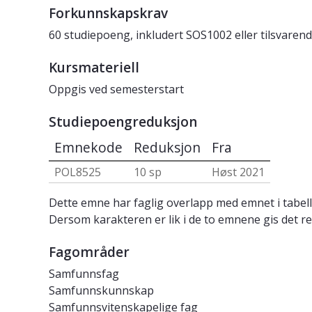
Forkunnskapskrav
60 studiepoeng, inkludert SOS1002 eller tilsvare
Kursmateriell
Oppgis ved semesterstart
Studiepoengreduksjon
Emnekode
Reduksjon
Fra
POL8525
10 sp
Høst 2021
Dette emne har faglig overlapp med emnet i tabell
Dersom karakteren er lik i de to emnene gis det re
Fagområder
Samfunnsfag
Samfunnskunnskap
Samfunnsvitenskapelige fag