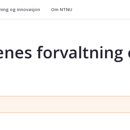
ning og innovasjon
Om NTNU
g og politiske økonomi - POL3525
nes forvaltning o