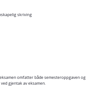
nskapelig skriving
g eksamen omfatter både semesteroppgaven og
t ved gjentak av eksamen.