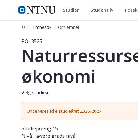
Studier
Studentliv
Forsk
Studier
NTNU Hjemmeside
Emnesøk
Om emnet
Emne - Naturressursenes forvaltnin
POL3525
Naturressurse
økonomi
Velg studieår
Undervises ikke studieåret 2026/2027
Studiepoeng
15
Nivå
Høyere grads nivå