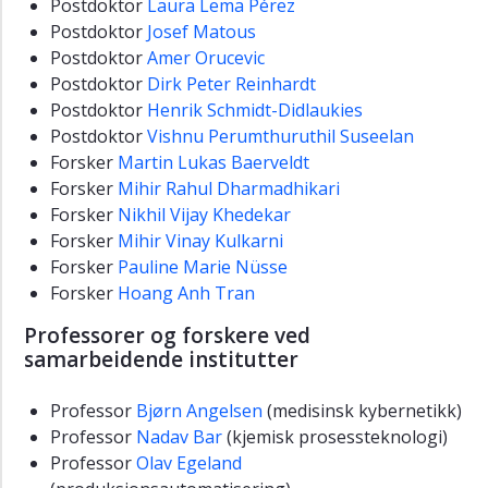
Postdoktor
Laura Lema Pérez
Postdoktor
Josef Matous
Postdoktor
Amer Orucevic
Postdoktor
Dirk Peter Reinhardt
Postdoktor
Henrik Schmidt-Didlaukies
Postdoktor
Vishnu Perumthuruthil Suseelan
Forsker
Martin Lukas Baerveldt
Forsker
Mihir Rahul Dharmadhikari
Forsker
Nikhil Vijay Khedekar
Forsker
Mihir Vinay Kulkarni
Forsker
Pauline Marie Nüsse
Forsker
Hoang Anh Tran
Professorer og forskere ved
samarbeidende institutter
Professor
Bjørn Angelsen
(medisinsk kybernetikk)
Professor
Nadav Bar
(kjemisk prosessteknologi)
Professor
Olav Egeland