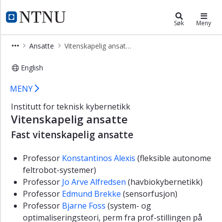
×
Institutt for teknisk kybernetikk
NTNU Hjemmeside
Søk
Meny
Studier
Ansatte
Vitenskapelig ansatte
Forskning
English
Ansatte
Vitenskapelig ansatte ved Institutt 
Vitenskapelig
MENY
ansatte
Institutt for teknisk kybernetikk
Administrasjon
Vitenskapelig ansatte
Teknisk
Fast vitenskapelig ansatte
ansatte
Professor
Konstantinos Alexis
(fleksible autonome
Stipendiater
feltrobot-systemer)
Ledige
Professor
Jo Arve Alfredsen
(havbiokybernetikk)
stillinger
Professor
Edmund Brekke
(sensorfusjon)
Kybernetikken
Professor
Bjarne Foss
(system- og
i
optimaliseringsteori, perm fra prof-stillingen på