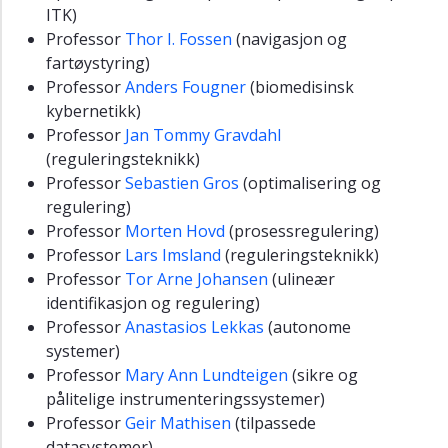
media
ITK)
Kontakt
Professor
Thor I. Fossen
(navigasjon og
fartøystyring)
Om
Professor
Anders Fougner
(biomedisinsk
instituttet
kybernetikk)
Professor
Jan Tommy Gravdahl
(reguleringsteknikk)
Professor
Sebastien Gros
(optimalisering og
regulering)
Professor
Morten Hovd
(prosessregulering)
Professor
Lars Imsland
(reguleringsteknikk)
Professor
Tor Arne Johansen
(ulineær
identifikasjon og regulering)
Professor
Anastasios Lekkas
(autonome
systemer)
Professor
Mary Ann Lundteigen
(sikre og
pålitelige instrumenteringssystemer)
Professor
Geir Mathisen
(tilpassede
datasystemer)