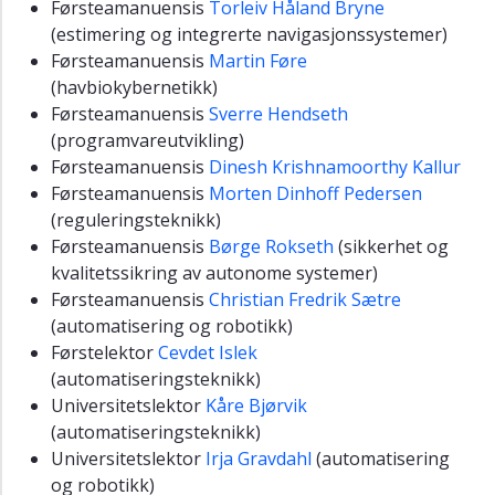
Førsteamanuensis
Torleiv Håland Bryne
(estimering og integrerte navigasjonssystemer)
Førsteamanuensis
Martin Føre
(havbiokybernetikk)
Førsteamanuensis
Sverre Hendseth
(programvareutvikling)
Førsteamanuensis
Dinesh Krishnamoorthy Kallur
Førsteamanuensis
Morten Dinhoff Pedersen
(reguleringsteknikk)
Førsteamanuensis
Børge Rokseth
(sikkerhet og
kvalitetssikring av autonome systemer)
Førsteamanuensis
Christian Fredrik Sætre
(automatisering og robotikk)
Førstelektor
Cevdet Islek
(automatiseringsteknikk)
Universitetslektor
Kåre Bjørvik
(automatiseringsteknikk)
Universitetslektor
Irja Gravdahl
(automatisering
og robotikk)