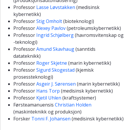
(produksjonsautomatisering)
Professor
Lasse Løvstakken
(medisinsk
kybernetikk)
Professor
Stig Omholt
(bioteknologi)
Professor
Alexey Pavlov
(petroleumskybernetikk)
Professor
Ingrid Schjølberg
(havromsvitenskap og
-teknologi)
Professor
Amund Skavhaug
(sanntids
datateknikk)
Professor
Roger Skjetne
(marin kybernetikk)
Professor
Sigurd Skogestad
(kjemisk
prosessteknologi)
Professor
Asgeir J. Sørensen
(marin kybernetikk)
Professor
Hans Torp
(medisinsk kybernetikk)
Professor
Kjetil Uhlen
(kraftsystemer)
Førsteamanuensis
Christian Holden
(maskinteknikk og produksjon)
Forsker
Tonni F. Johansen
(medisinsk kybernetikk)