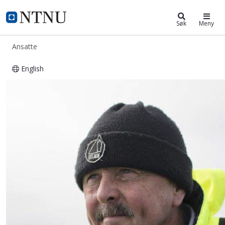
ntnu.no
NTNU Hjemmeside
Søk
Meny
Ansatte
English
Thor Hukkelås