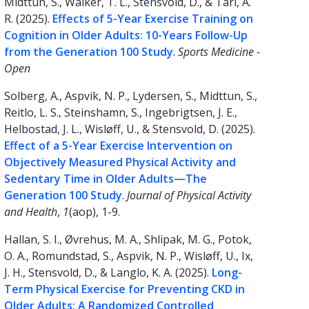
Midttun, S., Walker, T. L., Stensvold, D., & Tari, A.
R. (2025).
Effects of 5-Year Exercise Training on
Cognition in Older Adults: 10-Years Follow-Up
from the Generation 100 Study
.
Sports Medicine -
Open
Solberg, A., Aspvik, N. P., Lydersen, S., Midttun, S.,
Reitlo, L. S., Steinshamn, S., Ingebrigtsen, J. E.,
Helbostad, J. L., Wisløff, U., & Stensvold, D. (2025).
Effect of a 5-Year Exercise Intervention on
Objectively Measured Physical Activity and
Sedentary Time in Older Adults—The
Generation 100 Study
.
Journal of Physical Activity
and Health
,
1
(aop), 1-9.
Hallan, S. I., Øvrehus, M. A., Shlipak, M. G., Potok,
O. A., Romundstad, S., Aspvik, N. P., Wisløff, U., Ix,
J. H., Stensvold, D., & Langlo, K. A. (2025).
Long-
Term Physical Exercise for Preventing CKD in
Older Adults: A Randomized Controlled