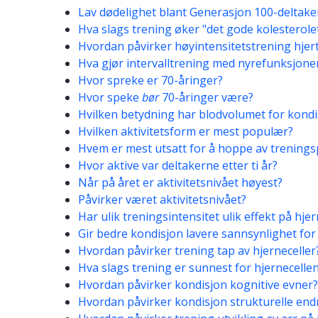
Lav dødelighet blant Generasjon 100-deltak
Hva slags trening øker "det gode kolesterole
Hvordan påvirker høyintensitetstrening hjert
Hva gjør intervalltrening med nyrefunksjone
Hvor spreke er 70-åringer?
Hvor speke
bør
70-åringer være?
Hvilken betydning har blodvolumet for kond
Hvilken aktivitetsform er mest populær?
Hvem er mest utsatt for å hoppe av trenin
Hvor aktive var deltakerne etter ti år?
Når på året er aktivitetsnivået høyest?
Påvirker været aktivitetsnivået?
Har ulik treningsintensitet ulik effekt på hje
Gir bedre kondisjon lavere sannsynlighet for 
Hvordan påvirker trening tap av hjerneceller
Hva slags trening er sunnest for hjernecelle
Hvordan påvirker kondisjon kognitive evner?
Hvordan påvirker kondisjon strukturelle endr