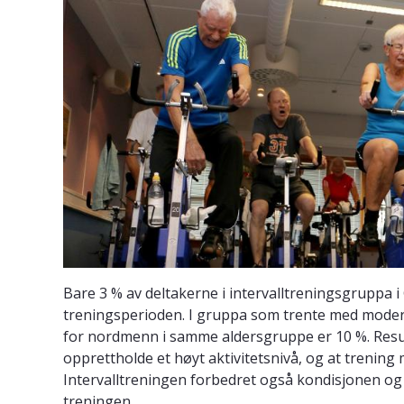
Bare 3 % av deltakerne i intervalltreningsgruppa i
treningsperioden. I gruppa som trente med modera
for nordmenn i samme aldersgruppe er 10 %. Result
opprettholde et høyt aktivitetsnivå, og at trening m
Intervalltreningen forbedret også kondisjonen og 
treningen.