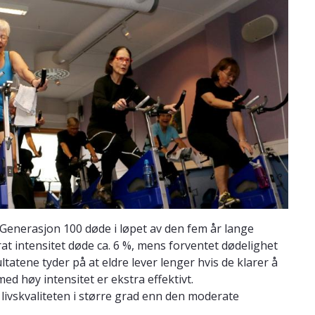
 Generasjon 100 døde i løpet av den fem år lange
t intensitet døde ca. 6 %, mens forventet dødelighet
atene tyder på at eldre lever lenger hvis de klarer å
ed høy intensitet er ekstra effektivt.
livskvaliteten i større grad enn den moderate