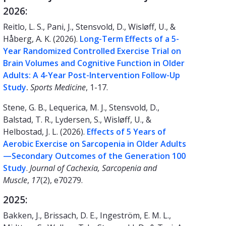
2026:
Reitlo, L. S., Pani, J., Stensvold, D., Wisløff, U., &
Håberg, A. K. (2026).
Long-Term Effects of a 5-
Year Randomized Controlled Exercise Trial on
Brain Volumes and Cognitive Function in Older
Adults: A 4-Year Post-Intervention Follow-Up
Study
.
Sports Medicine
, 1-17.
Stene, G. B., Lequerica, M. J., Stensvold, D.,
Balstad, T. R., Lydersen, S., Wisløff, U., &
Helbostad, J. L. (2026).
Effects of 5 Years of
Aerobic Exercise on Sarcopenia in Older Adults
—Secondary Outcomes of the Generation 100
Study
.
Journal of Cachexia, Sarcopenia and
Muscle
,
17
(2), e70279.
2025:
Bakken, J., Brissach, D. E., Ingeström, E. M. L.,