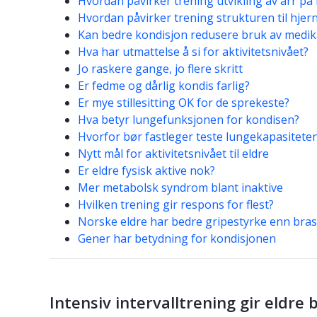
Hvordan påvirker trening utvikling av arr på
Hvordan påvirker trening strukturen til hjer
Kan bedre kondisjon redusere bruk av medik
Hva har utmattelse å si for aktivitetsnivået?
Jo raskere gange, jo flere skritt
Er fedme og dårlig kondis farlig?
Er mye stillesitting OK for de sprekeste?
Hva betyr lungefunksjonen for kondisen?
Hvorfor bør fastleger teste lungekapasiteten 
Nytt mål for aktivitetsnivået til eldre
Er eldre fysisk aktive nok?
Mer metabolsk syndrom blant inaktive
Hvilken trening gir respons for flest?
Norske eldre har bedre gripestyrke enn brasi
Gener har betydning for kondisjonen
Intensiv intervalltrening gir eldre 