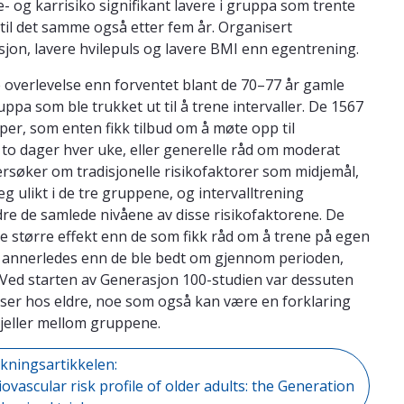
te- og karrisiko signifikant lavere i gruppa som trente
 til det samme også etter fem år. Organisert
sjon, lavere hvilepuls og lavere BMI enn egentrening.
 overlevelse enn forventet blant de 70–77 år gamle
pa som ble trukket ut til å trene intervaller. De 1567
upper, som enten fikk tilbud om å møte opp til
 to dager hver uke, eller generelle råd om moderat
ersøker om tradisjonelle risikofaktorer som midjemål,
g ulikt i de tre gruppene, og intervalltrening
edre de samlede nivåene av disse risikofaktorene. De
e større effekt enn de som fikk råd om å trene på egen
te annerledes enn de ble bedt om gjennom perioden,
 Ved starten av Generasjon 100-studien var dessuten
s ser hos eldre, noe som også kan være en forklaring
skjeller mellom gruppene.
skningsartikkelen:
iovascular risk profile of older adults: the Generation