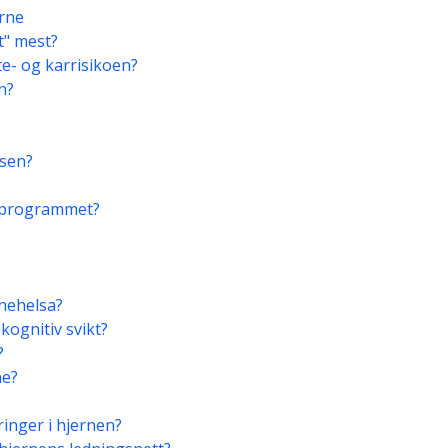
erne
t" mest?
e- og karrisikoen?
n?
isen?
gsprogrammet?
rnehelsa?
kognitiv svikt?
?
ne?
inger i hjernen?