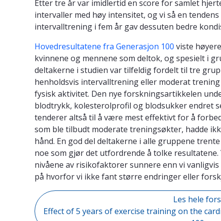
Etter tre år var imidlertid en score for samlet hjer
intervaller med høy intensitet, og vi så en tendens
intervalltrening i fem år gav dessuten bedre kondi
Hovedresultatene fra Generasjon 100
viste høyere
kvinnene og mennene som deltok, og spesielt i grup
deltakerne i studien var tilfeldig fordelt til tre gr
henholdsvis intervalltrening eller moderat trening
fysisk aktivitet. Den nye forskningsartikkelen und
blodtrykk, kolesterolprofil og blodsukker endret se
tenderer altså til å være mest effektivt for å forb
som ble tilbudt moderate treningsøkter, hadde ikk
hånd. En god del deltakerne i alle gruppene tren
noe som gjør det utfordrende å tolke resultatene.
nivåene av risikofaktorer sunnere enn vi vanligvi
på hvorfor vi ikke fant større endringer eller for
Les hele for
Effect of 5 years of exercise training on the card