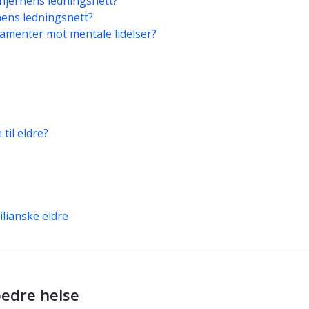
 hjernens ledningsnett?
nens ledningsnett?
amenter mot mentale lidelser?
til eldre?
lianske eldre
bedre helse