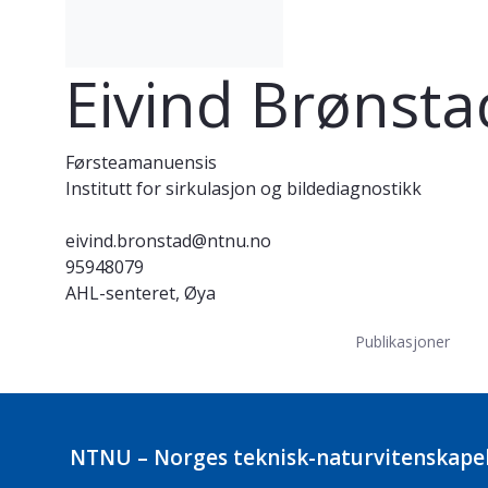
Eivind Brønsta
Førsteamanuensis
Institutt for sirkulasjon og bildediagnostikk
eivind.bronstad@ntnu.no
95948079
AHL-senteret, Øya
Publikasjoner
NTNU – Norges teknisk-naturvitenskapel