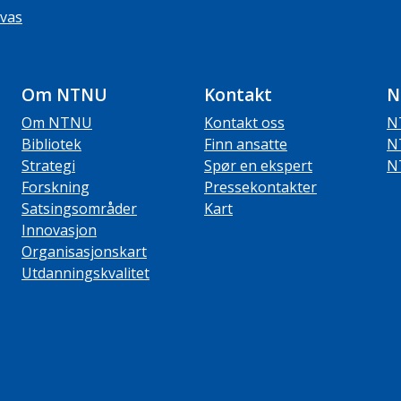
vas
Om NTNU
Kontakt
N
Om NTNU
Kontakt oss
N
Bibliotek
Finn ansatte
N
Strategi
Spør en ekspert
N
Forskning
Pressekontakter
Satsingsområder
Kart
Innovasjon
Organisasjonskart
Utdanningskvalitet
ube