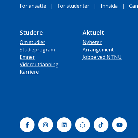
For ansatte
|
For studenter
|
Innsida
|
Can
Studere
Aktuelt
Om studier
Nyheter
Studieprogram
Arrangement
Emner
Jobbe ved NTNU
Videreutdanning
Karriere
Facebook
Instagram
Linkedin
Snapchat
Tiktok
Yout