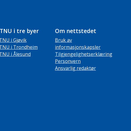
TNU i tre byer
Om nettstedet
TNU i Gjøvik
Bruk av
TNU i Trondheim
informasjonskapsler
TNU i Ålesund
Tilgjengelighetserklæring
Personvern
Ansvarlig redaktør