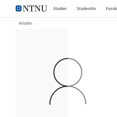
Studier
Studentliv
Forsk
ntnu.no
NTNU Hjemmeside
Ansatte
Eivind Brønstad