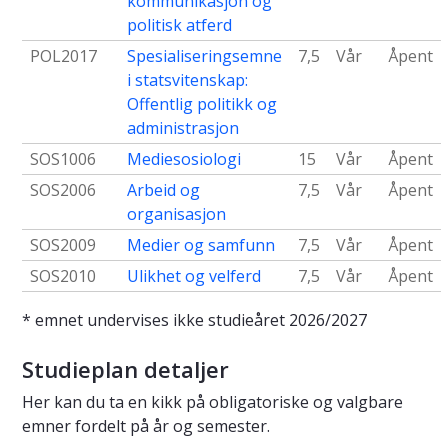
kommunikasjon og
politisk atferd
POL2017
Spesialiseringsemne
7,5
Vår
Åpent
i statsvitenskap:
Offentlig politikk og
administrasjon
SOS1006
Mediesosiologi
15
Vår
Åpent
SOS2006
Arbeid og
7,5
Vår
Åpent
organisasjon
SOS2009
Medier og samfunn
7,5
Vår
Åpent
SOS2010
Ulikhet og velferd
7,5
Vår
Åpent
* emnet undervises ikke studieåret 2026/2027
Studieplan detaljer
Her kan du ta en kikk på obligatoriske og valgbare
emner fordelt på år og semester.