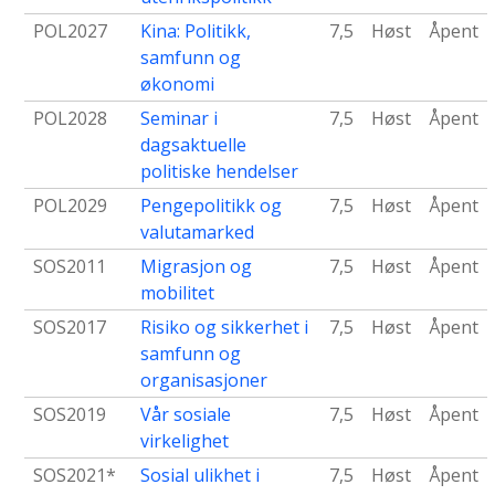
POL2027
Kina: Politikk,
7,5
Høst
Åpent
samfunn og
økonomi
POL2028
Seminar i
7,5
Høst
Åpent
dagsaktuelle
politiske hendelser
POL2029
Pengepolitikk og
7,5
Høst
Åpent
valutamarked
SOS2011
Migrasjon og
7,5
Høst
Åpent
mobilitet
SOS2017
Risiko og sikkerhet i
7,5
Høst
Åpent
samfunn og
organisasjoner
SOS2019
Vår sosiale
7,5
Høst
Åpent
virkelighet
SOS2021*
Sosial ulikhet i
7,5
Høst
Åpent