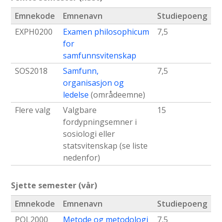
Emnekode
Emnenavn
Studiepoeng
EXPH0200
Examen philosophicum
7,5
for
samfunnsvitenskap
SOS2018
Samfunn,
7,5
organisasjon og
ledelse
(områdeemne)
Flere valg
Valgbare
15
fordypningsemner i
sosiologi eller
statsvitenskap (se liste
nedenfor)
Sjette semester (vår)
Emnekode
Emnenavn
Studiepoeng
POL2000
Metode og metodologi
7,5