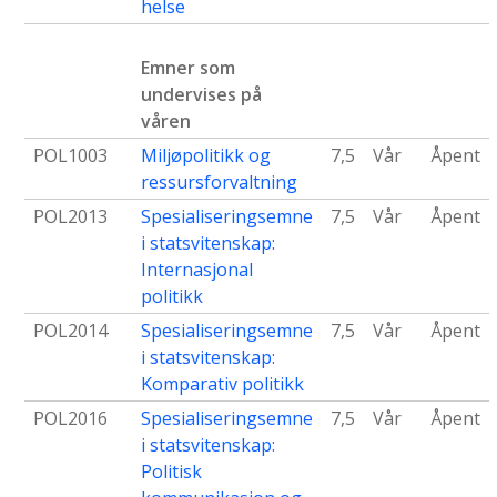
helse
Emner som
undervises på
våren
POL1003
Miljøpolitikk og
7,5
Vår
Åpent
ressursforvaltning
POL2013
Spesialiseringsemne
7,5
Vår
Åpent
i statsvitenskap:
Internasjonal
politikk
POL2014
Spesialiseringsemne
7,5
Vår
Åpent
i statsvitenskap:
Komparativ politikk
POL2016
Spesialiseringsemne
7,5
Vår
Åpent
i statsvitenskap:
Politisk