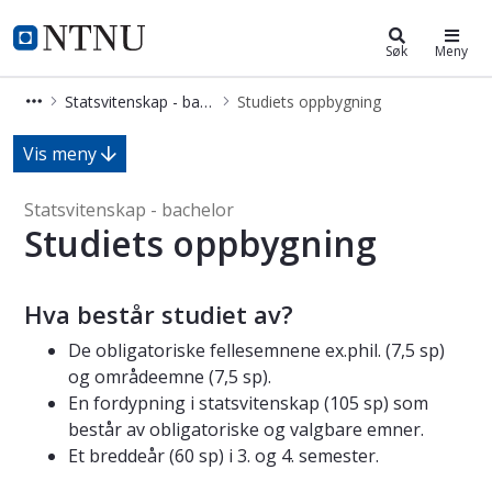
Statsvitenskap - bachelor
NTNU Hjemmeside
Søk
Meny
Statsvitenskap - bachelor
Studiets oppbygning
Studiets oppbygning - Statsvitenska
Vis meny
Statsvitenskap - bachelor
Studiets oppbygning
Hva består studiet av?
De obligatoriske fellesemnene ex.phil. (7,5 sp)
og områdeemne (7,5 sp).
En fordypning i statsvitenskap (105 sp) som
består av obligatoriske og valgbare emner.
Et breddeår (60 sp) i 3. og 4. semester.