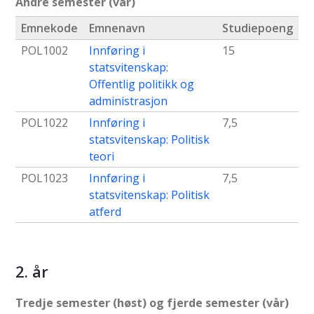
Andre semester (vår)
Emnekode
Emnenavn
Studiepoeng
POL1002
Innføring i
15
statsvitenskap:
Offentlig politikk og
administrasjon
POL1022
Innføring i
7,5
statsvitenskap: Politisk
teori
POL1023
Innføring i
7,5
statsvitenskap: Politisk
atferd
2. år
Tredje semester (høst) og fjerde semester (vår)