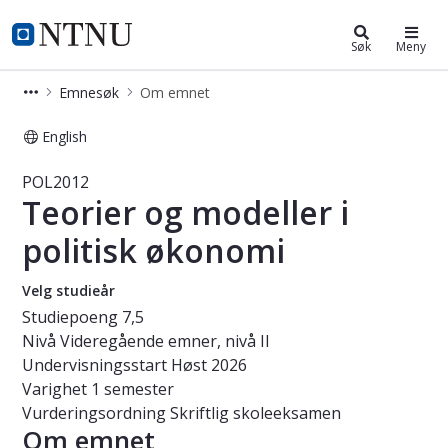
Studier
NTNU Hjemmeside
Søk
Meny
Emnesøk
Om emnet
English
Emne - Teorier og modeller i politi
POL2012
Teorier og modeller i
politisk økonomi
Velg studieår
Studiepoeng
7,5
Nivå
Videregående emner, nivå II
Undervisningsstart
Høst 2026
Varighet
1 semester
Vurderingsordning
Skriftlig skoleeksamen
Om emnet