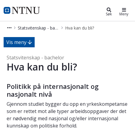
Statsvitenskap - bachelor
NTNU Hjemmeside
Søk
Meny
Statsvitenskap - bachelor
Hva kan du bli?
Hva kan du bli? - Statsvitenskap - b
Vis meny
Statsvitenskap - bachelor
Hva kan du bli?
Politikk på internasjonalt og
nasjonalt nivå
Gjennom studiet bygger du opp en yrkeskompetanse
som er rettet mot alle typer arbeidsoppgaver der det
er nødvendig med nasjonal og/eller internasjonal
kunnskap om politiske forhold.