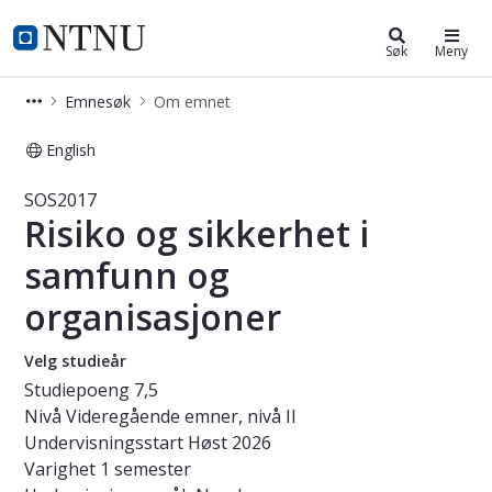
Studier
NTNU Hjemmeside
Søk
Meny
Emnesøk
Om emnet
English
Emne - Risiko og sikkerhet i samfun
SOS2017
Risiko og sikkerhet i
samfunn og
organisasjoner
Velg studieår
Studiepoeng
7,5
Nivå
Videregående emner, nivå II
Undervisningsstart
Høst 2026
Varighet
1 semester