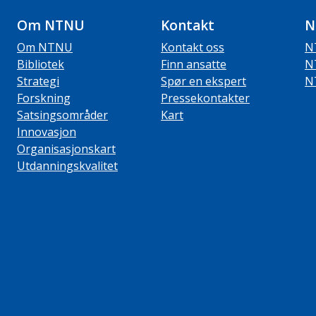
Om NTNU
Kontakt
N
Om NTNU
Kontakt oss
N
Bibliotek
Finn ansatte
N
Strategi
Spør en ekspert
N
Forskning
Pressekontakter
Satsingsområder
Kart
Innovasjon
Organisasjonskart
Utdanningskvalitet
ube