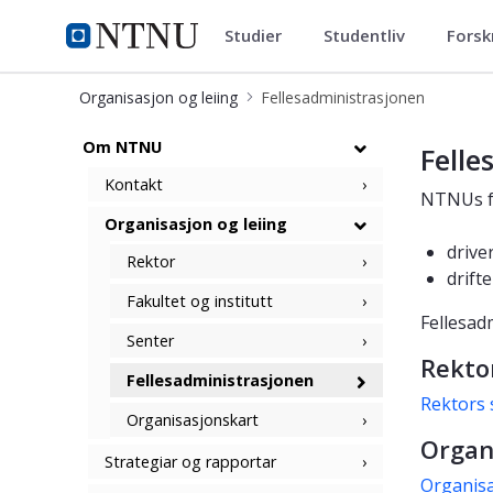
Studier
Studentliv
Forsk
ntnu.no
NTNU Hjemmeside
Organisasjon og leiing
Fellesadministrasjonen
Fellesadministrasjonen
Om NTNU
Felle
Kontakt
NTNUs fe
Organisasjon og leiing
drive
Rektor
drift
Fakultet og institutt
Fellesad
Senter
Rekto
Fellesadministrasjonen
Rektors 
Organisasjonskart
Organ
Strategiar og rapportar
Organisa