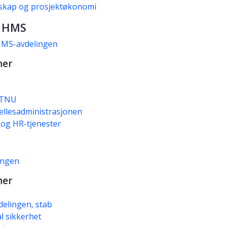
skap og prosjektøkonomi
 HMS
HMS-avdelingen
ner
NTNU
fellesadministrasjonen
og HR-tjenester
ingen
ner
delingen, stab
al sikkerhet