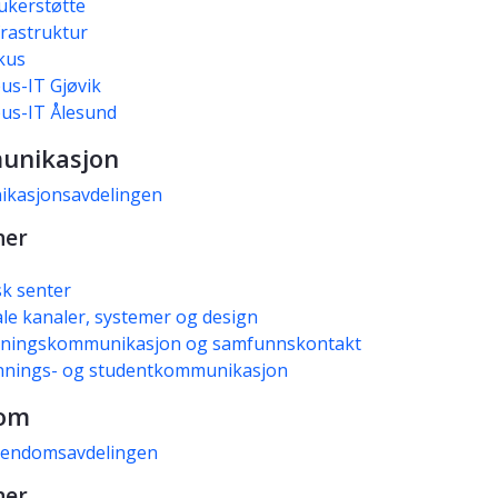
ukerstøtte
frastruktur
kus
s-IT Gjøvik
us-IT Ålesund
unikasjon
kasjonsavdelingen
ner
sk senter
ale kanaler, systemer og design
kningskommunikasjon og samfunnskontakt
nnings- og studentkommunikasjon
dom
endomsavdelingen
ner