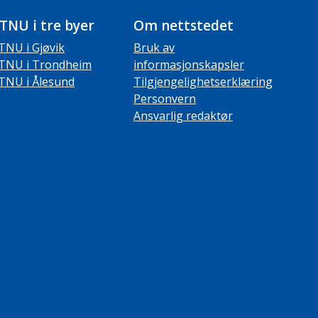
TNU i tre byer
Om nettstedet
TNU i Gjøvik
Bruk av
TNU i Trondheim
informasjonskapsler
TNU i Ålesund
Tilgjengelighetserklæring
Personvern
Ansvarlig redaktør