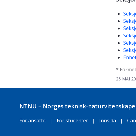
Seksj
Seksj
Seksj
Seksj
Seksj
Seksj
Enhet
* Formel
26 MAI 2
NTNU – Norges teknisk-naturvitenskapel
For ansatte
|
For studenter
|
Innsida
|
Can