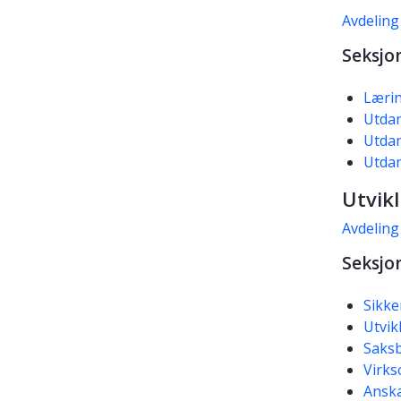
Avdeling
Seksjo
Lærin
Utdan
Utdan
Utda
Utvik
Avdeling
Seksjo
Sikke
Utvik
Saksb
Virks
Anska