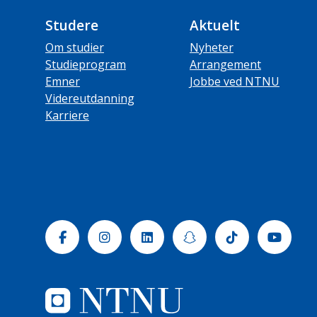
Studere
Aktuelt
Om studier
Nyheter
Studieprogram
Arrangement
Emner
Jobbe ved NTNU
Videreutdanning
Karriere
Facebook
Instagram
Linkedin
Snapchat
Tiktok
Yout