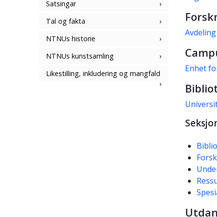
Satsingar
Forskn
Tal og fakta
Avdeling
NTNUs historie
Campu
NTNUs kunstsamling
Enhet f
Likestilling, inkludering og mangfald
Biblio
Universi
Seksjo
Bibli
Forsk
Under
Ressu
Spesi
Utdan