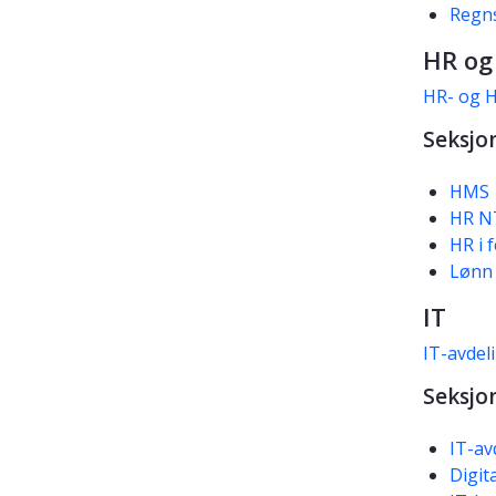
Regn
HR og
HR- og 
Seksjo
HMS
HR 
HR i 
Lønn 
IT
IT-avdel
Seksjo
IT-av
Digit