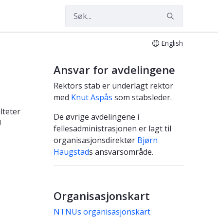
English
Ansvar for avdelingene
Rektors stab er underlagt rektor
med
Knut Aspås
som stabsleder.
lteter
De øvrige avdelingene i
U
fellesadministrasjonen er lagt til
organisasjonsdirektør
Bjørn
Haugstad
s ansvarsområde.
Organisasjonskart
NTNUs organisasjonskart