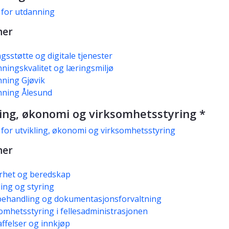
 for utdanning
ner
gsstøtte og digitale tjenester
ningskvalitet og læringsmiljø
ning Gjøvik
nning Ålesund
ling, økonomi og virksomhetsstyring *
 for utvikling, økonomi og virksomhetsstyring
ner
rhet og beredskap
ling og styring
ehandling og dokumentasjonsforvaltning
omhetsstyring i fellesadministrasjonen
ffelser og innkjøp