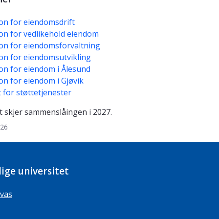
on for eiendomsdrift
on for vedlikehold eiendom
on for eiendomsforvaltning
on for eiendomsutvikling
on for eiendom i Ålesund
on for eiendom i Gjøvik
 for støttetjenester
t skjer sammenslåingen i 2027.
026
ige universitet
vas