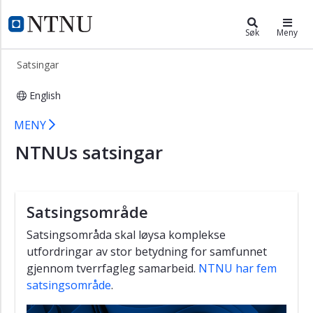
×
ntnu.no
NTNU Hjemmeside
Søk
Meny
Om
Satsingar
NTNU
Kontakt
English
Satsinger
Organisasjon
MENY
og
leiing
NTNUs satsingar
Strategiar
og
rapportar
Satsingsområde
Satsingar
Satsingsområda skal løysa komplekse
Miljøambisjon
utfordringar av stor betydning for samfunnet
gjennom tverrfagleg samarbeid.
NTNU har fem
Tal
satsingsområde
.
og
fakta