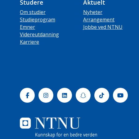
Studere
Aktuelt
Om studier
Nyheter
Studieprogram
Arrangement
Emner
Jobbe ved NTNU
Videreutdanning
Karriere
Facebook
Instagram
Linkedin
Snapchat
Tiktok
Yout