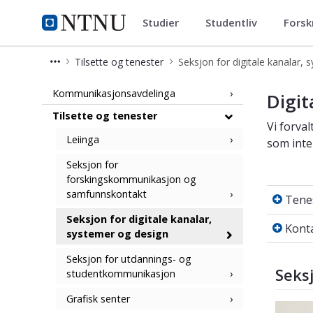
Studier
Studentliv
Forsk
Kommunikasjonsavdelingen
NTNU Hjemmeside
Tilsette og tenester
Seksjon for digitale kanalar, syste
Kommunikasjonsavdelinga
Digit
Tilsette og tenester
Vi forva
Leiinga
som inte
Seksjon for
forskingskommunikasjon og
Tenest
samfunnskontakt
Tene
Kontak
Seksjon for digitale kanalar,
Kont
systemer og design
Seksjon for utdannings- og
Seks
studentkommunikasjon
Grafisk senter