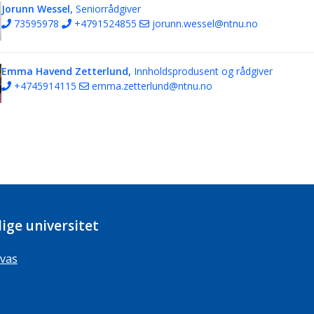
Jorunn Wessel,
Seniorrådgiver
73595978
+4791524855
jorunn.wessel@ntnu.no
Emma Havend Zetterlund,
Innholdsprodusent og rådgiver
+4745914115
emma.zetterlund@ntnu.no
ige universitet
vas