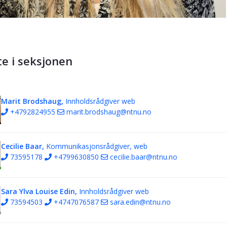
te i seksjonen
Marit Brodshaug,
Innholdsrådgiver web
+4792824955
marit.brodshaug@ntnu.no
Cecilie Baar,
Kommunikasjonsrådgiver, web
73595178
+4799630850
cecilie.baar@ntnu.no
Sara Ylva Louise Edin,
Innholdsrådgiver web
73594503
+4747076587
sara.edin@ntnu.no