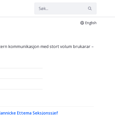
English
ngen
intern kommunikasjon med stort volum brukarar –
Jannicke Ettema
Seksjonssjef