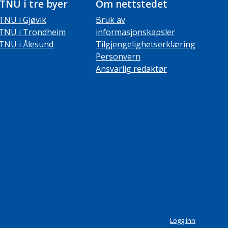
TNU i tre byer
Om nettstedet
TNU i Gjøvik
Bruk av
TNU i Trondheim
informasjonskapsler
TNU i Ålesund
Tilgjengelighetserklæring
Personvern
Ansvarlig redaktør
Logg inn