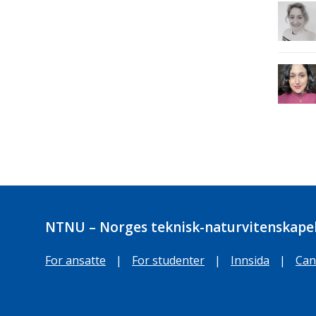
NTNU – Norges teknisk-naturvitenskapel
For ansatte
|
For studenter
|
Innsida
|
Can