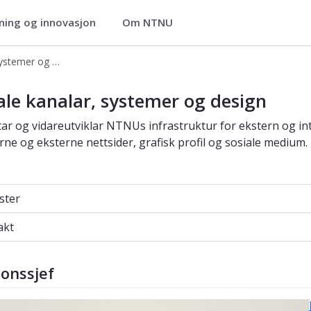
ning og innovasjon
Om NTNU
Seksjon for digitale kanalar, systemer og design
m og design - Kommunikasjonsavdeli
ale kanalar, systemer og design
ltar og vidareutviklar NTNUs infrastruktur for ekstern og 
rne og eksterne nettsider, grafisk profil og sosiale medium.
er
ster
t
akt
jonssjef