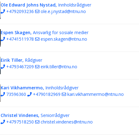
Ole Edward Johns Nystad,
Innholdsrådgiver
+4792093236
ole.e.j.nystad@ntnu.no
Espen Skagen,
Ansvarlig for sosiale medier
+4741511978
espen.skagen@ntnu.no
Eirik Tiller,
Rådgiver
+4793467209
eirik.tiller@ntnu.no
Kari Vikhammermo,
Innholdsrådgiver
73596360
+4790182969
kari.vikhammermo@ntnu.no
Christel Vindenes,
Seniorrådgiver
+4797518250
christel.vindenes@ntnu.no