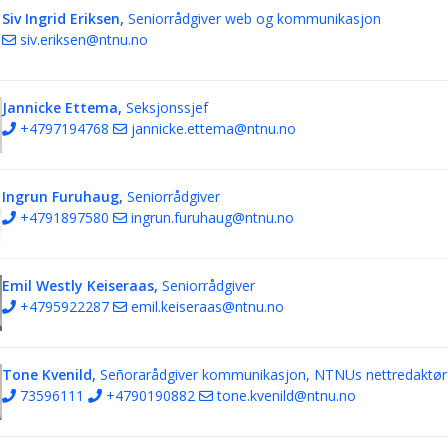
Siv Ingrid Eriksen,
Seniorrådgiver web og kommunikasjon
siv.eriksen@ntnu.no
Jannicke Ettema,
Seksjonssjef
+4797194768
jannicke.ettema@ntnu.no
Ingrun Furuhaug,
Seniorrådgiver
+4791897580
ingrun.furuhaug@ntnu.no
Emil Westly Keiseraas,
Seniorrådgiver
+4795922287
emil.keiseraas@ntnu.no
Tone Kvenild,
Señorarådgiver kommunikasjon, NTNUs nettredaktør
73596111
+4790190882
tone.kvenild@ntnu.no