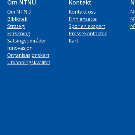
Om NTNU
Kontakt
N
Om NTNU
Kontakt oss
N
Bibliotek
Finn ansatte
N
Strategi
Spør en ekspert
N
Forskning
Pressekontakter
Satsingsområder
Kart
Innovasjon
Organisasjonskart
Utdanningskvalitet
ube