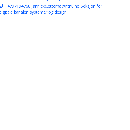
+4797194768
jannicke.ettema@ntnu.no
Seksjon for
digitale kanaler, systemer og design