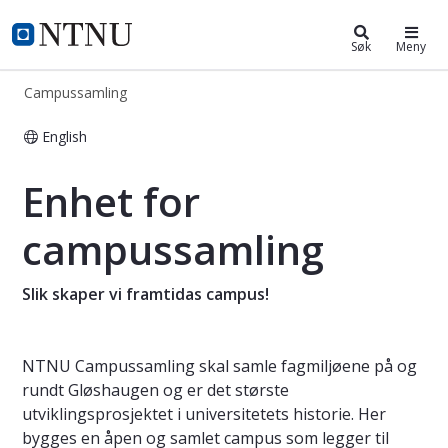
Campussamling
NTNU Hjemmeside
Søk
Meny
Campussamling
English
Enhet for campussamling
Enhet for
campussamling
Slik skaper vi framtidas campus!
NTNU Campussamling skal samle fagmiljøene på og
rundt Gløshaugen og er det største
utviklingsprosjektet i universitetets historie. Her
bygges en åpen og samlet campus som legger til