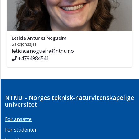
Leticia Antunes Nogueira
Seksjonssjef
leticia.a.nogueira@ntnu.no
+4794984541
NTNU – Norges teknisk-naturvitenskapelige
universitet
For ansatte
For studenter