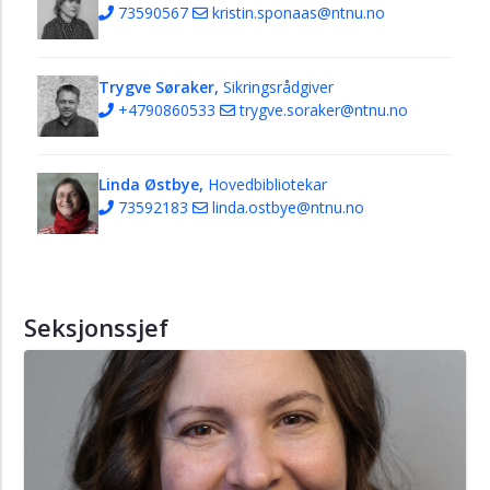
73590567
kristin.sponaas@ntnu.no
Trygve Søraker,
Sikringsrådgiver
+4790860533
trygve.soraker@ntnu.no
Linda Østbye,
Hovedbibliotekar
73592183
linda.ostbye@ntnu.no
Seksjonssjef