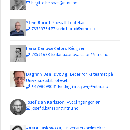
Spesialsamlingar
birgitte.belsaas@ntnu.no
Undervisning
og
Stein Borud,
Spesialbibliotekar
læringsstøtte
73596734
stein.borud@ntnu.no
Tilsette
ved
avdelingsbibliotek
Ilaria Canova Calori,
Rådgiver
Organisering
73591683
ilaria.canova.calori@ntnu.no
NTNU
Universitetsbiblioteket
Dagfinn Døhl Dybvig,
Leder for KI-teamet på
Universitetsbiblioteket
+4798099031
dagfinn.dybvig@ntnu.no
Josef Dan Karlsson,
Avdelingsingeniør
josef.d.karlsson@ntnu.no
Aneta Laskowska,
Universitetsbibliotekar