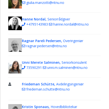
giulia.manzotti@ntnu.no
Hanne Nordal,
Seniorrådgiver
+4795143983
hanne.nordal@ntnu.no
Ragnar Pareli Pedersen,
Overingeniør
ragnar.pedersen@ntnu.no
Unni Merete Salminen,
Seniorkonsulent
73590291
unni.m.salminen@ntnu.no
Friedeman Schütte,
Avdelingsingeniør
friedeman.schutte@ntnu.no
Kristin Sponaas,
Hovedbibliotekar