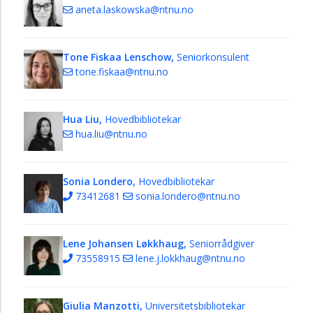
aneta.laskowska@ntnu.no
Tone Fiskaa Lenschow,
Seniorkonsulent
tone.fiskaa@ntnu.no
Hua Liu,
Hovedbibliotekar
hua.liu@ntnu.no
Sonia Londero,
Hovedbibliotekar
73412681
sonia.londero@ntnu.no
Lene Johansen Løkkhaug,
Seniorrådgiver
73558915
lene.j.lokkhaug@ntnu.no
Giulia Manzotti,
Universitetsbibliotekar