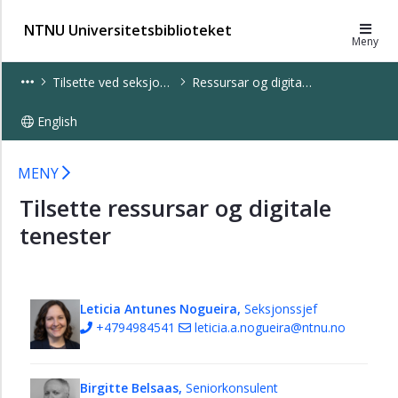
×
NTNU Universitetsbiblioteket
Meny
Tilsette
Tilsette ved seksjonar
Ressursar og digitale tenester
ved
seksjonar
English
Bibliotek,
kunnskapsstad
Ressursar og digitale tenester
MENY
og
inspirasjon
Tilsette ressursar og digitale
Forskingsstøtte,
tenester
data
og
analyse
Leticia Antunes Nogueira,
Seksjonssjef
Ressursar
+4794984541
leticia.a.nogueira@ntnu.no
og
digitale
tenester
Birgitte Belsaas,
Seniorkonsulent