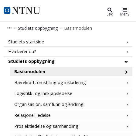
Organisasjon og ledelse (MORG)
NTNU Hjemmeside
Søk
Meny
Studiets oppbygning
Basismodulen
Basismodul - Organisasjon og ledels
Studiets startside
Hva lærer du?
Studiets oppbygning
Basismodulen
Bærekraft, omstilling og inkludering
Logistikk- og innkjøpsledelse
Organisasjon, samfunn og endring
Relasjonell ledelse
Prosjektledelse og samhandling