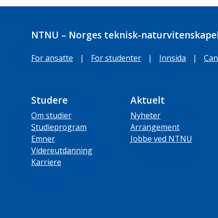
NTNU – Norges teknisk-naturvitenskapel
For ansatte
|
For studenter
|
Innsida
|
Can
Studere
Aktuelt
Om studier
Nyheter
Studieprogram
Arrangement
Emner
Jobbe ved NTNU
Videreutdanning
Karriere