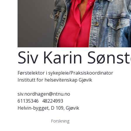
Siv Karin Søn
Førstelektor i sykepleie/Praksiskoordinator
Institutt for helsevitenskap Gjøvik
siv.nordhagen@ntnu.no
61135346
48224993
Helvin-bygget, D 109, Gjøvik
Forskning