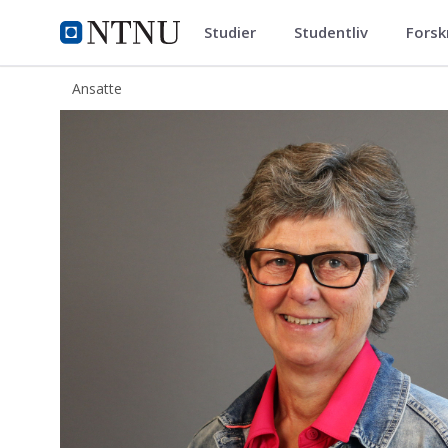
Studier
Studentliv
Forsk
ntnu.no
NTNU Hjemmeside
Ansatte
Siv Karin Sønsteby Nordhagen