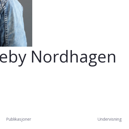
steby Nordhagen
Publikasjoner
Undervisning