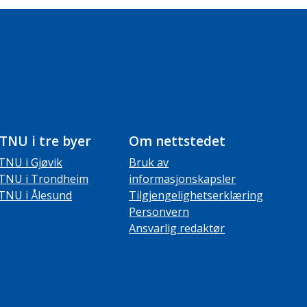
TNU i tre byer
Om nettstedet
TNU i Gjøvik
Bruk av
TNU i Trondheim
informasjonskapsler
TNU i Ålesund
Tilgjengelighetserklæring
Personvern
Ansvarlig redaktør