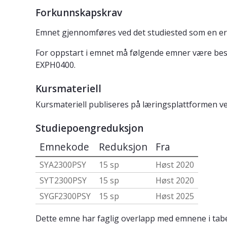
Forkunnskapskrav
Emnet gjennomføres ved det studiested som en er 
For oppstart i emnet må følgende emner være be
EXPH0400.
Kursmateriell
Kursmateriell publiseres på læringsplattformen v
Studiepoengreduksjon
Emnekode
Reduksjon
Fra
SYA2300PSY
15 sp
Høst 2020
SYT2300PSY
15 sp
Høst 2020
SYGF2300PSY
15 sp
Høst 2025
Dette emne har faglig overlapp med emnene i tabe