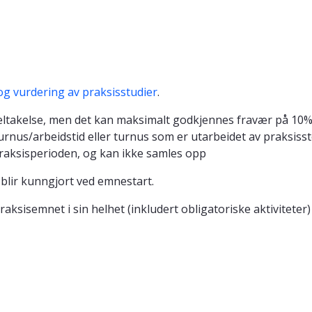
og vurdering av praksisstudier
.
ltakelse, men det kan maksimalt godkjennes fravær på 10% 
rnus/arbeidstid eller turnus som er utarbeidet av praksiss
praksisperioden, og kan ikke samles opp
 blir kunngjort ved emnestart.
raksisemnet i sin helhet (inkludert obligatoriske aktiviteter