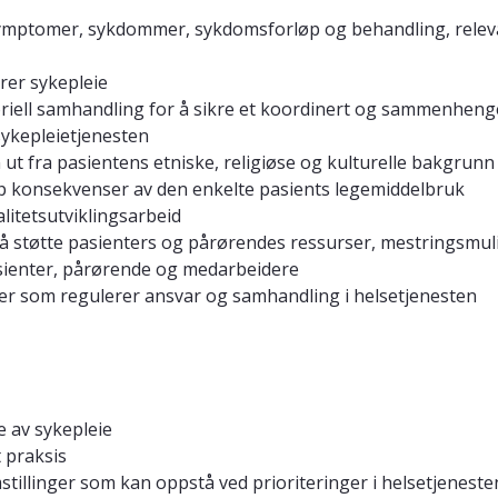
mptomer, sykdommer, sykdomsforløp og behandling, relevant
er sykepleie
ektoriell samhandling for å sikre et koordinert og sammenhen
 sykepleietjenesten
n ut fra pasientens etniske, religiøse og kulturelle bakgrunn
pp konsekvenser av den enkelte pasients legemiddelbruk
litetsutviklingsarbeid
 å støtte pasienters og pårørendes ressurser, mestringsmuli
sienter, pårørende og medarbeidere
fter som regulerer ansvar og samhandling i helsetjenesten
e av sykepleie
 praksis
stillinger som kan oppstå ved prioriteringer i helsetjeneste