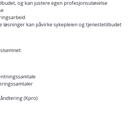
tilbudet, og kan justere egen profesjonsutøvelse
se
dringsarbeid
le løsninger kan påvirke sykepleien og tjenestetilbudet
ksisemnet:
rventningssamtale
rderingssamtaler
håndtering (Kpro)