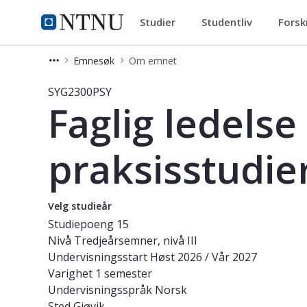
Studier
Studentliv
Forsk
Studier
NTNU Hjemmeside
Emnesøk
Om emnet
Emne - Faglig ledelse og tjenesteutv
SYG2300PSY
Faglig ledelse
praksisstudie
Velg studieår
Studiepoeng
15
Nivå
Tredjeårsemner, nivå III
Undervisningsstart
Høst 2026 / Vår 2027
Varighet
1 semester
Undervisningsspråk
Norsk
Sted
Gjøvik