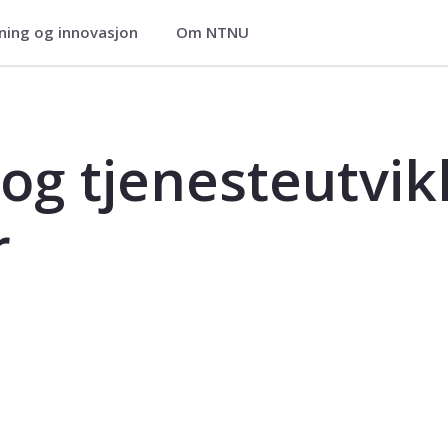
ning og innovasjon
Om NTNU
ikling - praksisstudier - SYG2300PSY
 og tjenesteutvikl
r