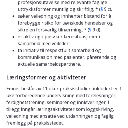
profesjonsutøvelse med relevante faglige
uttrykksformer muntlig og skriftlig, * (
§
9 c).
søker veiledning og innhenter bistand for å
forebygge risiko for uønskede hendelser og
sikre en forsvarlig tilnærming, * (
§
9 d).
er aktiv og oppsøker læresituasjoner i
samarbeid med veileder.
ta initiativ til respektfullt samarbeid og
kommunikasjon med pasienter, pårørende og
aktuelle samarbeidspartnere.
Læringsformer og aktiviteter
Emnet består av 11 uker praksisstudier, inkludert er 1
uke forberedende undervisning med forelesninger,
ferdighetstrening, seminarer og innleveringer. I
tillegg inngår læringsaktiviteter som loggskriving,
veiledning med ansatte ved utdanningen og faglig
fremlegg på praksisstedet.