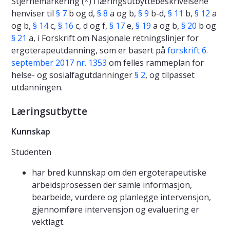
Stjernemarkering (*) i læringsutbyttebeskrivelsene
henviser til
§ 7
b og d,
§ 8
a og b,
§ 9
b-d,
§ 11
b,
§ 12
a
og b,
§ 14
c,
§ 16
c, d og f,
§ 17
e,
§ 19
a og b,
§ 20
b og
§ 21
a, i Forskrift om Nasjonale retningslinjer for
ergoterapeutdanning, som er basert på
forskrift 6.
september 2017 nr. 1353
om felles rammeplan for
helse- og sosialfagutdanninger
§ 2
, og tilpasset
utdanningen.
Læringsutbytte
Kunnskap
Studenten
har bred kunnskap om den ergoterapeutiske
arbeidsprosessen der samle informasjon,
bearbeide, vurdere og planlegge intervensjon,
gjennomføre intervensjon og evaluering er
vektlagt.