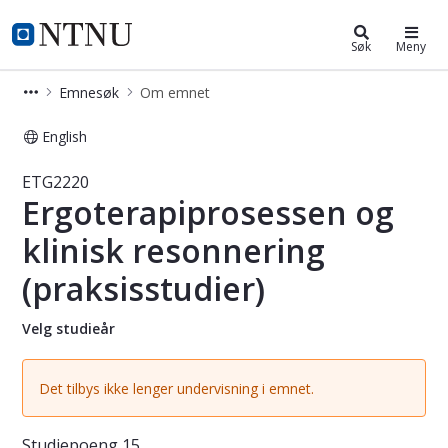
Studier
NTNU Hjemmeside
Søk
Meny
Emnesøk
Om emnet
English
Emne - Ergoterapiprosessen og klini
ETG2220
Ergoterapiprosessen og
klinisk resonnering
(praksisstudier)
Velg studieår
Det tilbys ikke lenger undervisning i emnet.
Studiepoeng
15