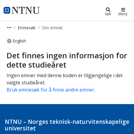
Studier
NTNU Hjemmeside
Søk
Meny
Emnesøk
Om emnet
English
Om emnet
Det finnes ingen informasjon for
dette studieåret
Ingen emner med denne koden er tilgjengelige i det
valgte studieåret.
Bruk emnesøk for å finne andre emner.
NTNU – Norges teknisk-naturvitenskapelige
universitet