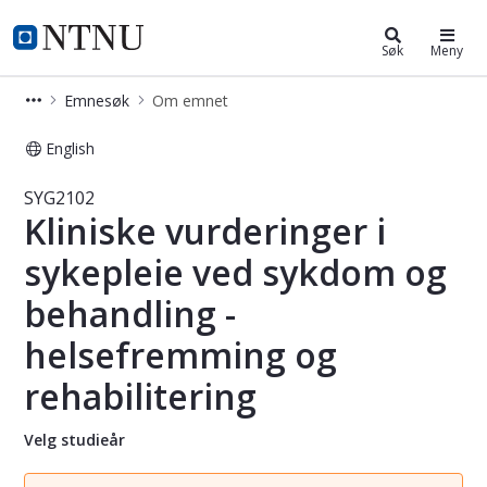
Studier
NTNU Hjemmeside
Søk
Meny
Emnesøk
Om emnet
English
Emne - Kliniske vurderinger i sykep
SYG2102
Kliniske vurderinger i
sykepleie ved sykdom og
behandling -
helsefremming og
rehabilitering
Velg studieår