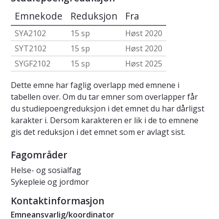
Emnekode
Reduksjon
Fra
SYA2102
15 sp
Høst 2020
SYT2102
15 sp
Høst 2020
SYGF2102
15 sp
Høst 2025
Dette emne har faglig overlapp med emnene i
tabellen over. Om du tar emner som overlapper får
du studiepoengreduksjon i det emnet du har dårligst
karakter i. Dersom karakteren er lik i de to emnene
gis det reduksjon i det emnet som er avlagt sist.
Fagområder
Helse- og sosialfag
Sykepleie og jordmor
Kontaktinformasjon
Emneansvarlig/koordinator