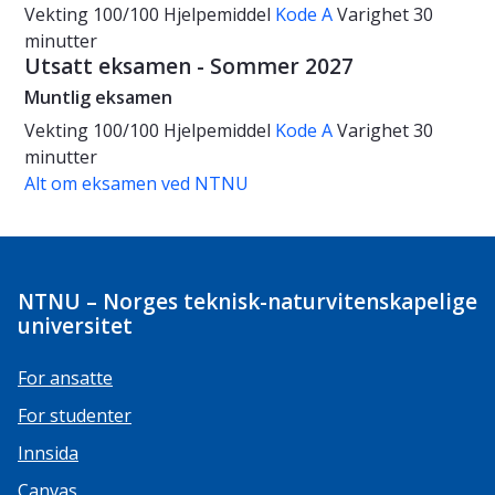
Vekting
100/100
Hjelpemiddel
Kode A
Varighet
30
minutter
Utsatt eksamen - Sommer 2027
Muntlig eksamen
Vekting
100/100
Hjelpemiddel
Kode A
Varighet
30
minutter
Alt om eksamen ved NTNU
NTNU – Norges teknisk-naturvitenskapelige
universitet
For ansatte
For studenter
Innsida
Canvas