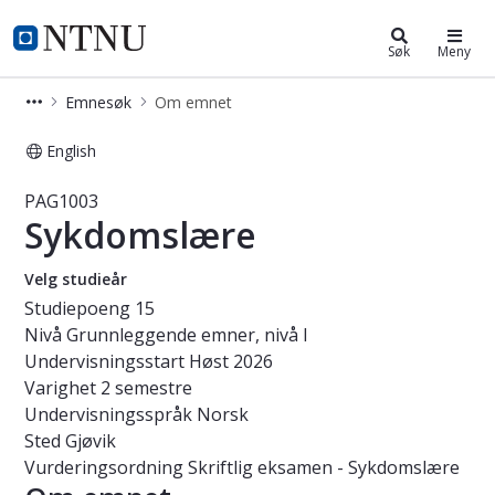
Studier
NTNU Hjemmeside
Søk
Meny
Emnesøk
Om emnet
English
Emne - Sykdomslære - PAG1003
PAG1003
Sykdomslære
Velg studieår
Studiepoeng
15
Nivå
Grunnleggende emner, nivå I
Undervisningsstart
Høst 2026
Varighet
2 semestre
Undervisningsspråk
Norsk
Sted
Gjøvik
Vurderingsordning
Skriftlig eksamen - Sykdomslære