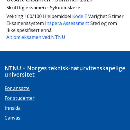
Skriftlig eksamen - Sykdomslære
Vekting
100/100
Hjelpemiddel
Kode E
Varighet
5 timer
Eksamenssystem
Inspera Assessment
Sted og rom
Ikke spesifisert ennå.
Alt om eksamen ved NTNU
NTNU – Norges teknisk-naturvitenskapelige
universitet
For ansatte
For studenter
Innsida
Canvas