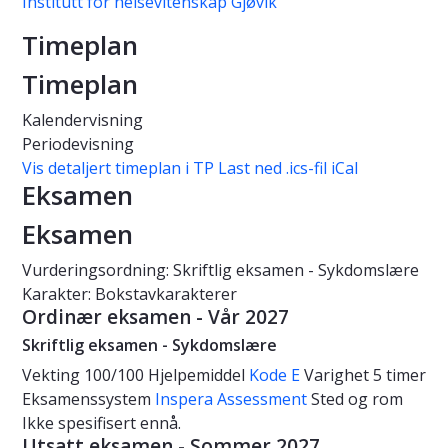
Institutt for helsevitenskap Gjøvik
Timeplan
Timeplan
Kalendervisning
Periodevisning
Vis detaljert timeplan i TP
Last ned .ics-fil iCal
Eksamen
Eksamen
Vurderingsordning: Skriftlig eksamen - Sykdomslære
Karakter: Bokstavkarakterer
Ordinær eksamen - Vår 2027
Skriftlig eksamen - Sykdomslære
Vekting
100/100
Hjelpemiddel
Kode E
Varighet
5 timer
Eksamenssystem
Inspera Assessment
Sted og rom
Ikke spesifisert ennå.
Utsatt eksamen - Sommer 2027