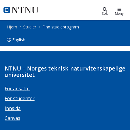
Studier
NTNU Hjemmeside
Søk
Meny
Hjem
Studier
Finn studieprogram
English
Studieprogrammer
NTNU – Norges teknisk-naturvitenskapelige
universitet
For ansatte
For studenter
Innsida
Canvas