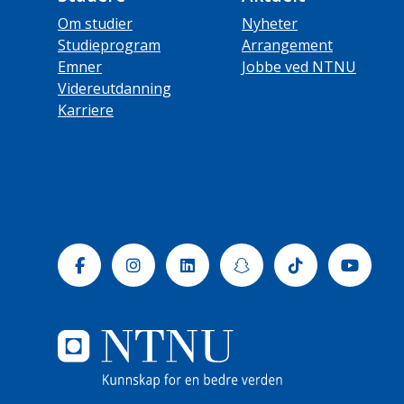
Om studier
Nyheter
Studieprogram
Arrangement
Emner
Jobbe ved NTNU
Videreutdanning
Karriere
Facebook
Instagram
Linkedin
Snapchat
Tiktok
Yout