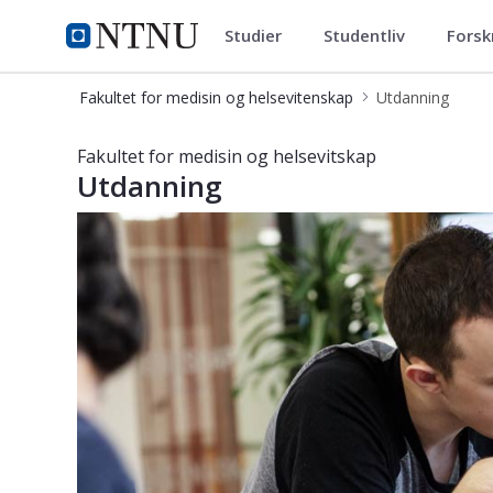
Studier
Studentliv
Forsk
Fakultet for medisin og helsev
NTNU Hjemmeside
Fakultet for medisin og helsevitenskap
Utdanning
Studier - Fakultet for medisin og he
Fakultet for medisin og helsevitskap
Utdanning