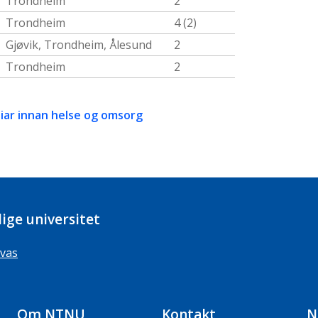
Trondheim
2
Trondheim
4 (2)
Gjøvik, Trondheim, Ålesund
2
Trondheim
2
iar innan helse og omsorg
ige universitet
vas
Om NTNU
Kontakt
N