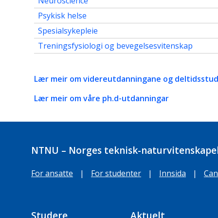
Neuroscience
Psykisk helse
Spesialsykepleie
Treningsfysiologi og bevegelsesvitenskap
Lær meir om videreutdanningane og deltidsstud
Lær meir om våre ph.d-utdanningar
NTNU – Norges teknisk-naturvitenskapel
For ansatte
|
For studenter
|
Innsida
|
Can
Studere
Aktuelt