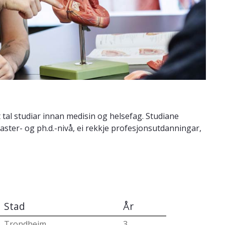
t tal studiar innan medisin og helsefag. Studiane
ster- og ph.d.-nivå, ei rekkje profesjonsutdanningar,
Stad
År
Trondheim
3