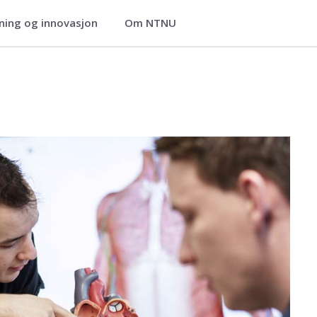
ning og innovasjon
Om NTNU
itenskap
lsevitenskap