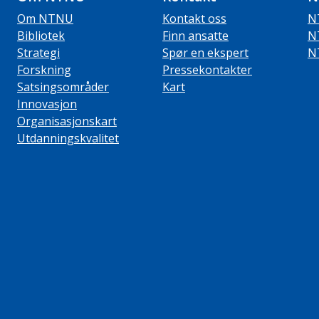
Om NTNU
Kontakt oss
N
Bibliotek
Finn ansatte
N
Strategi
Spør en ekspert
N
Forskning
Pressekontakter
Satsingsområder
Kart
Innovasjon
Organisasjonskart
Utdanningskvalitet
ube