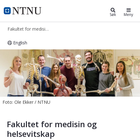
Fakultet for medisin og helseviten
NTNU Hjemmeside
Søk
Meny
Fakultet for medisin og helsevitenskap
English
Fakultet for medisin og helsevitens
Foto: Ole Ekker / NTNU
Fakultet for medisin og
helsevitskap