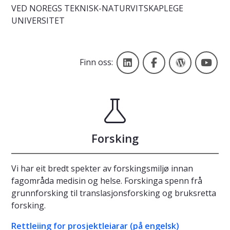
VED NOREGS TEKNISK-NATURVITSKAPLEGE
UNIVERSITET
Fakultet for medisin og
Facebook MH-fak
NTNU Ny
Fak
Finn oss:
Forsking
Vi har eit bredt spekter av forskingsmiljø innan
fagområda medisin og helse. Forskinga spenn frå
grunnforsking til translasjonsforsking og bruksretta
forsking.
Rettleiing for prosjektleiarar (på engelsk)