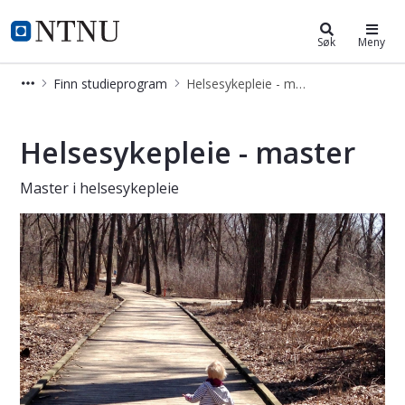
Helsesykepleie - master
NTNU Hjemmeside
Søk
Meny
Finn studieprogram
Helsesykepleie - master
Helsesykepleie - master
Helsesykepleie - master
Master i helsesykepleie