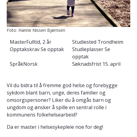
Foto: Hanne Nissen Bjørnsen
Master
Fulltid, 2 år
Studiested
Trondheim
Opptakskrav
Se opptak
Studieplasser
Se
opptak
Språk
Norsk
Søknadsfrist
15. april
Vil du bidra til å fremme god helse og forebygge
sykdom blant barn, unge, deres familier og
omsorgspersoner? Liker du å omgås barn og
ungdom og ønsker å spille en sentral rolle i
kommunens folkehelsearbeid?
Da er master i helsesykepleie noe for deg!