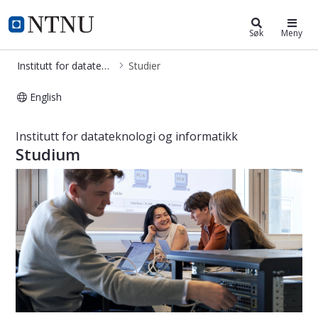
Institutt for datateknologi og info
NTNU Hjemmeside
Søk
Meny
Institutt for datateknologi og informatikk
Studier
English
Studier ved Institutt for datateknolo
Institutt for datateknologi og informatikk
Studium