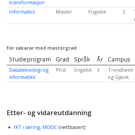
transformasjon
Informatics
Master
Engelsk
2
For søkarar med mastergrad
Studieprogram
Grad
Språk
År
Campus
Datateknologi og
Ph.d.
Engelsk
3
Trondheim
informatikk
og Gjøvik
Etter- og vidareutdanning
IKT i læring, MOOC
(nettbasert)