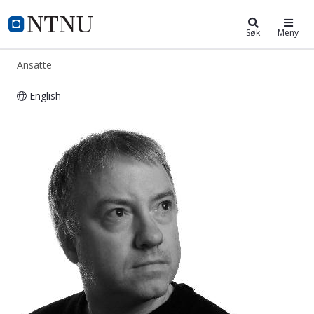
ntnu.no
NTNU Hjemmeside
Søk
Meny
Ansatte
English
Terje Røsand