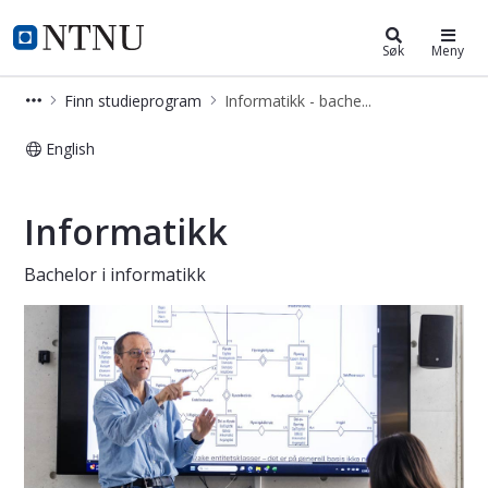
Informatikk - bachelor
NTNU Hjemmeside
Søk
Meny
Finn studieprogram
Informatikk - bachelor
English
Informatikk - bachelor
Informatikk
Bachelor i informatikk