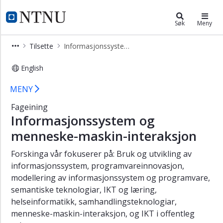
×
Institutt for datateknologi og info
NTNU Hjemmeside
Søk
Meny
Tilsette
Tilsette
Informasjonssystem og menneske-maskin-interaksjon
og
gjestar
English
Anvendt
Informasjonssystem folk - Institutt
informasjonsteknologi
MENY
Berekningsteknologi
Fageining
Informasjonssystem og
Data
og
menneske-maskin-interaksjon
kunstig
intelligens
Forskinga vår fokuserer på: Bruk og utvikling av
Fargelabben
informasjonssystem, programvareinnovasjon,
modellering av informasjonssystem og programvare,
Informasjonssystem
semantiske teknologiar, IKT og læring,
og
helseinformatikk, samhandlingsteknologiar,
menneske-
maskin-
menneske-maskin-interaksjon, og IKT i offentleg
interaksjon