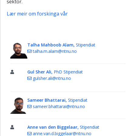
sektor.
Intelligente
Lær meir om forskinga vår
system
og
analysering
Systemutvikling
Talha Mahboob Alam,
Stipendiat
Administrativ
talha.m.alam@ntnu.no
gruppe
Teknisk
gruppe
Gul Sher Ali,
PhD Stipendiat
gulsher.ali@ntnu.no
Sameer Bhattarai,
Stipendiat
sameer.bhattarai@ntnu.no
Anne van den Biggelaar,
Stipendiat
anne.van.d.biggelaar@ntnu.no