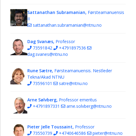
Sattanathan Subramanian,
Førsteamanuensis
II
sattanathan.subramanian@ntnu.no
Dag Svanæs,
Professor
73591842
+4791897536
dag.svanes@ntnu.no
Rune Sætre,
Førsteamanuensis. Nestleder
Tekna/Akad NTNU
73596101
satre@ntnu.no
Arne Sølvberg,
Professor emeritus
+4791897331
arne.solvberg@ntnu.no
Pieter Jelle Toussaint,
Professor
73550739
+4740646586
pieter@ntnu.no