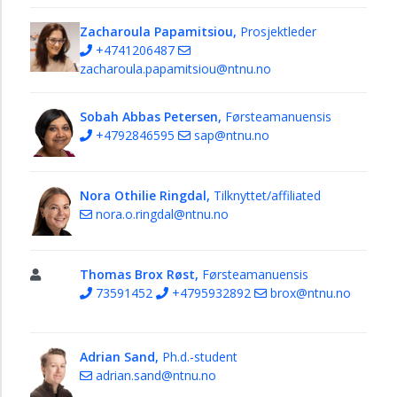
Zacharoula Papamitsiou,
Prosjektleder
+4741206487
zacharoula.papamitsiou@ntnu.no
Sobah Abbas Petersen,
Førsteamanuensis
+4792846595
sap@ntnu.no
Nora Othilie Ringdal,
Tilknyttet/affiliated
nora.o.ringdal@ntnu.no
Thomas Brox Røst,
Førsteamanuensis
73591452
+4795932892
brox@ntnu.no
Adrian Sand,
Ph.d.-student
adrian.sand@ntnu.no