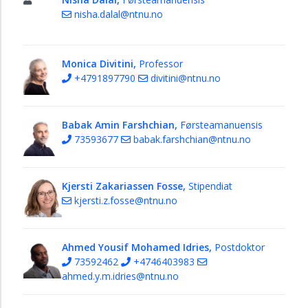
nisha.dalal@ntnu.no
Monica Divitini,
Professor
+4791897790
divitini@ntnu.no
Babak Amin Farshchian,
Førsteamanuensis
73593677
babak.farshchian@ntnu.no
Kjersti Zakariassen Fosse,
Stipendiat
kjersti.z.fosse@ntnu.no
Ahmed Yousif Mohamed Idries,
Postdoktor
73592462
+4746403983
ahmed.y.m.idries@ntnu.no