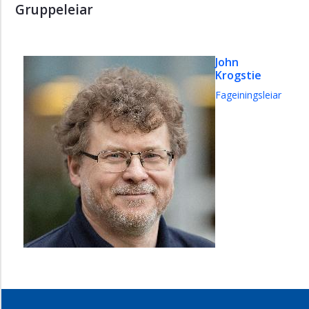
Gruppeleiar
John
Krogstie
Fageiningsleiar