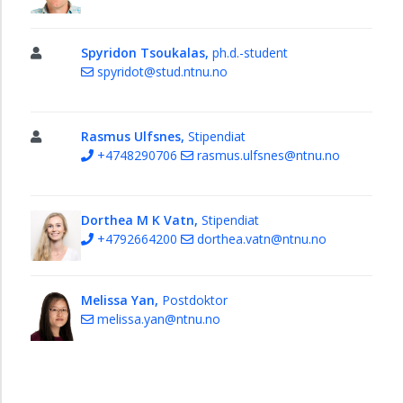
Spyridon Tsoukalas,
ph.d.-student
spyridot@stud.ntnu.no
Rasmus Ulfsnes,
Stipendiat
+4748290706
rasmus.ulfsnes@ntnu.no
Dorthea M K Vatn,
Stipendiat
+4792664200
dorthea.vatn@ntnu.no
Melissa Yan,
Postdoktor
melissa.yan@ntnu.no