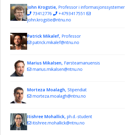
John Krogstie,
Professor i informasjonssystemer
73412776
+4793417551
john.krogstie@ntnu.no
Patrick Mikalef,
Professor
patrick.mikalef@ntnu.no
Marius Mikalsen,
Førsteamanuensis
marius.mikalsen@ntnu.no
Morteza Moalagh,
Stipendiat
morteza.moalagh@ntnu.no
Itishree Mohallick,
ph.d.-student
itishree.mohallick@ntnu.no