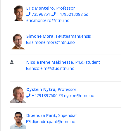
Eric Monteiro,
Professor
73596751
+4795213088
eric.monteiro@ntnu.no
Simone Mora,
Førsteamanuensis
simone.mora@ntnu.no
Nicole Irene Mäkineste,
Ph.d.-student
nicoleim@stud.ntnu.no
Øystein Nytrø,
Professor
+4791897606
nytroe@ntnu.no
Dipendra Pant,
Stipendiat
dipendra.pant@ntnu.no