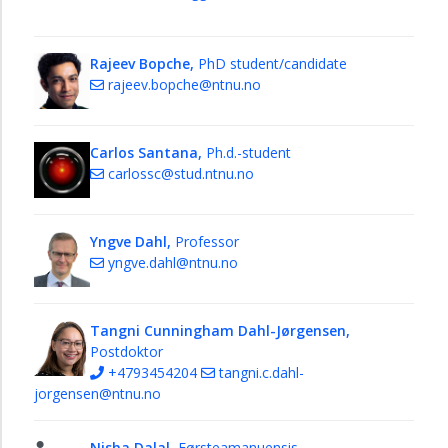
Rajeev Bopche,
PhD student/candidate
rajeev.bopche@ntnu.no
Carlos Santana,
Ph.d.-student
carlossc@stud.ntnu.no
Yngve Dahl,
Professor
yngve.dahl@ntnu.no
Tangni Cunningham Dahl-Jørgensen,
Postdoktor
+4793454204
tangni.c.dahl-
jorgensen@ntnu.no
Nisha Dalal,
Førsteamanuensis