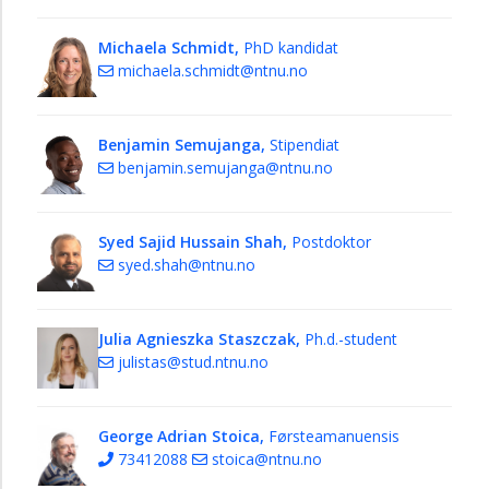
Michaela Schmidt,
PhD kandidat
michaela.schmidt@ntnu.no
Benjamin Semujanga,
Stipendiat
benjamin.semujanga@ntnu.no
Syed Sajid Hussain Shah,
Postdoktor
syed.shah@ntnu.no
Julia Agnieszka Staszczak,
Ph.d.-student
julistas@stud.ntnu.no
George Adrian Stoica,
Førsteamanuensis
73412088
stoica@ntnu.no