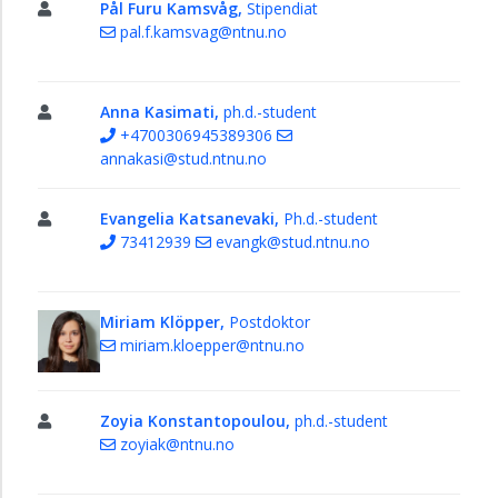
Pål Furu Kamsvåg,
Stipendiat
pal.f.kamsvag@ntnu.no
Anna Kasimati,
ph.d.-student
+4700306945389306
annakasi@stud.ntnu.no
Evangelia Katsanevaki,
Ph.d.-student
73412939
evangk@stud.ntnu.no
Miriam Klöpper,
Postdoktor
miriam.kloepper@ntnu.no
Zoyia Konstantopoulou,
ph.d.-student
zoyiak@ntnu.no